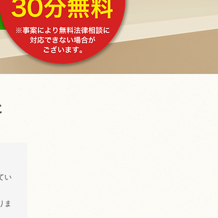
た
てい
りま