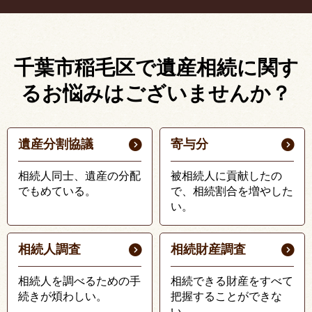
千葉市稲毛区で遺産相続に関す
る
お悩みはございませんか？
遺産分割協議
寄与分
相続人同士、遺産の分配
被相続人に貢献したの
でもめている。
で、相続割合を増やした
い。
相続人調査
相続財産調査
相続人を調べるための手
相続できる財産をすべて
続きが煩わしい。
把握することができな
い。