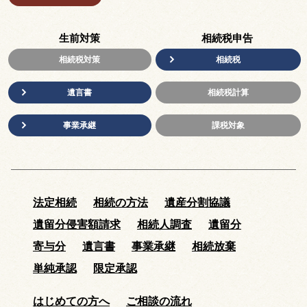
生前対策
相続税申告
相続税対策
相続税
遺言書
相続税計算
事業承継
課税対象
法定相続
相続の方法
遺産分割協議
遺留分侵害額請求
相続人調査
遺留分
寄与分
遺言書
事業承継
相続放棄
単純承認
限定承認
はじめての方へ
ご相談の流れ