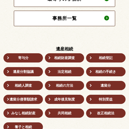
事務所一覧
遺産相続
寄与分
相続財産調査
相続登記
遺産分割協議
法定相続
相続の⼿続き
相続人調査
相続の方法
遺留分
遺留分侵害額請求
成年後⾒制度
特別受益
みなし相続財産
共同相続
改正相続法
養子と相続