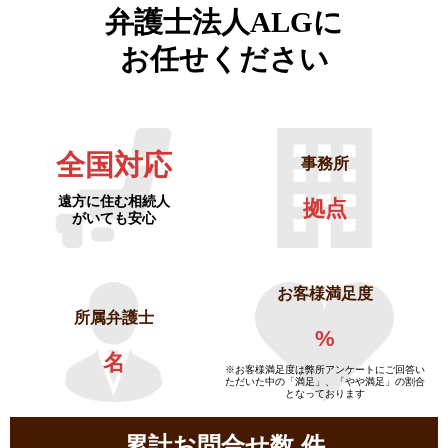
弁護士法人ALGに
お任せください
全国対応
事務所
遠方に住む相続人
拠点
がいても安心
お客様満足度
所属弁護士
%
名
※お客様満足度は弊所アンケートにご回答い
ただいた中の「満足」、「やや満足」の割合
となっております
累計お問合せ数
件