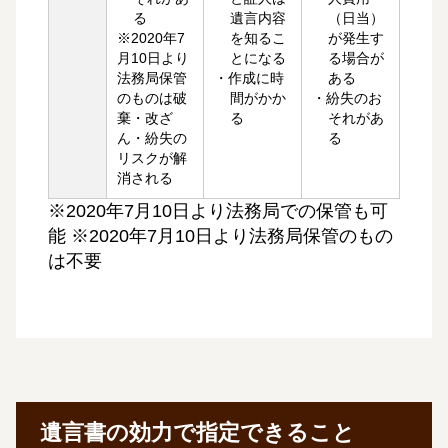
る
遺言内容
（日当）
※2020年7
を知るこ
が発生す
月10日より
とになる
る場合が
法務局保管
・作成に時
ある
のものは破
間がかか
・紛失のお
棄・改ざ
る
それがあ
ん・紛失の
る
リスクが解
消される
※2020年7月10日より法務局での保管も可
能 ※2020年7月10日より法務局保管のもの
は不要
遺言書の効力で指定できること