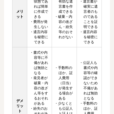
状態であ
有効な遺
・遺言書が
れば簡単
言書を作
確実に遺
メリ
に作成で
成できる
言者のも
ット
きる
・破棄・内
のである
・費用が発
容の改ざ
ことを証
生しない
ん・紛失
明できる
・遺言内容
等のおそ
・遺言内容
を秘密に
れがない
を秘密に
できる
できる
・書式や内
容等に不
備があれ
・公証人も
ば無効と
・手数料の
書式や内
なる
ほか、証
容等の確
・発見者が
人費用
認ができ
破棄・内
（日当）
ないため
容の改ざ
が発生す
不備があ
ん等をす
る場合が
れば無効
るおそれ
ある
となる
デメ
がある
・少なくと
・手数料の
リッ
・紛失のお
も公証人
ほか、証
ト
それがあ
と証人は
人費用