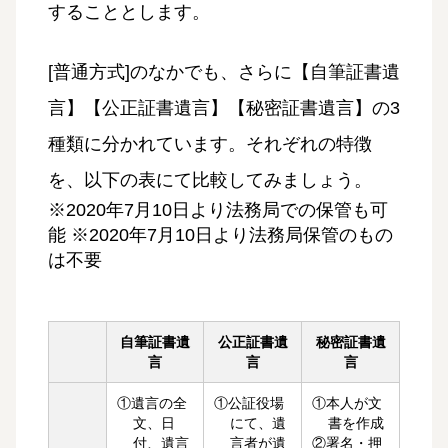
することとします。
[普通方式]のなかでも、さらに【自筆証書遺
言】【公正証書遺言】【秘密証書遺言】の3
種類に分かれています。それぞれの特徴
を、以下の表にて比較してみましょう。
※2020年7月10日より法務局での保管も可
能 ※2020年7月10日より法務局保管のもの
は不要
自筆証書遺
公正証書遺
秘密証書遺
言
言
言
①遺言の全
①公証役場
①本人が文
文、日
にて、遺
書を作成
付、遺言
言者が遺
②署名・押