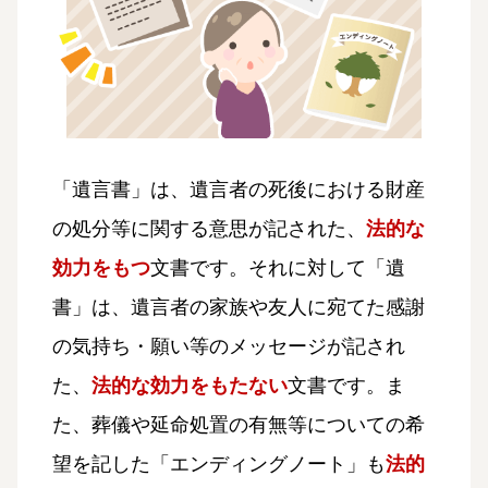
「遺言書」は、
遺言者の死後における財産
の処分等に関する意思
が記された、
法的な
効力をもつ
文書です。それに対して「遺
書」は、
遺言者の家族や友人に宛てた感謝
の気持ち・願い等のメッセージ
が記され
た、
法的な効力をもたない
文書です。ま
た、
葬儀や延命処置の有無等についての希
望
を記した「エンディングノート」も
法的