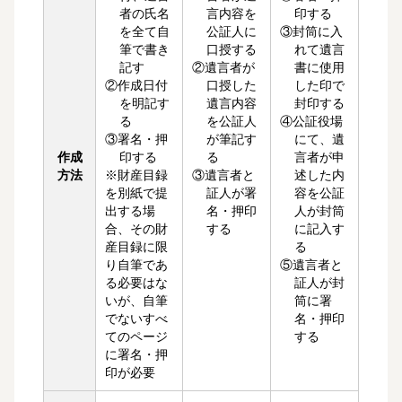
者の氏名
言内容を
印する
を全て自
公証人に
③封筒に入
筆で書き
口授する
れて遺言
記す
②遺言者が
書に使用
②作成日付
口授した
した印で
を明記す
遺言内容
封印する
る
を公証人
④公証役場
③署名・押
が筆記す
にて、遺
作成
印する
る
言者が申
方法
※財産目録
③遺言者と
述した内
を別紙で提
証人が署
容を公証
出する場
名・押印
人が封筒
合、その財
する
に記入す
産目録に限
る
り自筆であ
⑤遺言者と
る必要はな
証人が封
いが、自筆
筒に署
でないすべ
名・押印
てのページ
する
に署名・押
印が必要