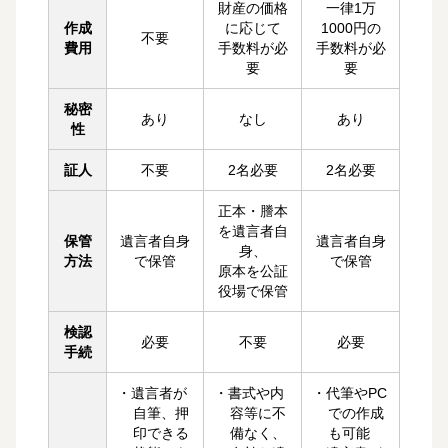
財産の価格
一律1万
作成
に応じて
1000円の
不要
費用
手数料が必
手数料が必
要
要
秘密
あり
なし
あり
性
証人
不要
2名必要
2名必要
正本・謄本
を遺言者自
保管
遺言者自身
遺言者自身
身、
方法
で保管
で保管
原本を公証
役場で保管
検認
必要
不要
必要
手続
・遺言者が
・書式や内
・代筆やPC
自筆、押
容等に不
での作成
印できる
備なく、
も可能