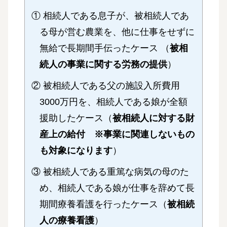
① 相続人である息子が、被相続人であ
る母が営む農業を、他に仕事をせずに
無給で長期間手伝ったケース （
被相
続人の事業に関する労務の提供
）
② 被相続人である父の施設入所費用
3000万円を、相続人である娘が全額
援助したケース（
被相続人に対する財
産上の給付 ※事業に関連しないもの
も対象になります
）
③ 被相続人である重篤な病気の母のた
め、相続人である娘が仕事を辞めて長
期間療養看護を行ったケース（
被相続
人の療養看護
）