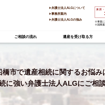
弁護士法人ALGについて
来所
事務所案内
弁護士法人ALGの強み
※事案に
※国際案
ご相談の流れ
遺産を受け取る方
船橋市で
遺産相続に関するお悩み
続に強い
弁護士法人ALGにご相