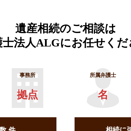
遺産相続のご相談は
護士法人ALGに
お任せくだ
事務所
所属弁護士
拠点
名
相続に
せ数
件