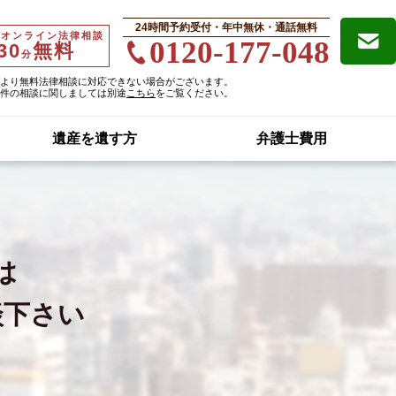
24時間予約受付・年中無休・通話無料
・オンライン法律相談
0120-177-048
30
無料
分
より無料法律相談に対応できない場合がございます。
件の相談に関しましては別途
こちら
をご覧ください。
遺産を遺す方
弁護士費用
は
談下さい