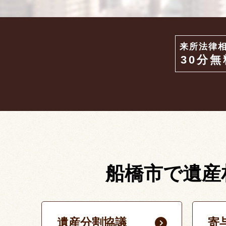
来所法律
30分無
船橋市で遺産
遺産分割協議
寄