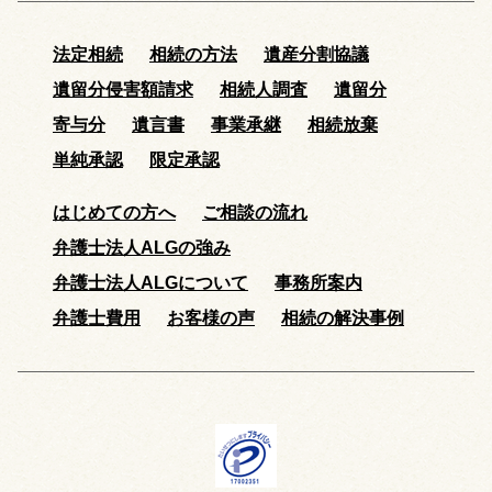
法定相続
相続の方法
遺産分割協議
遺留分侵害額請求
相続人調査
遺留分
寄与分
遺言書
事業承継
相続放棄
単純承認
限定承認
はじめての方へ
ご相談の流れ
弁護士法人ALGの強み
弁護士法人ALGについて
事務所案内
弁護士費用
お客様の声
相続の解決事例