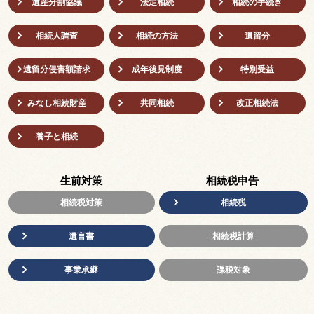
遺産分割協議
法定相続
相続の⼿続き
相続人調査
相続の方法
遺留分
遺留分侵害額請求
成年後⾒制度
特別受益
みなし相続財産
共同相続
改正相続法
養子と相続
生前対策
相続税申告
相続税対策
相続税
遺言書
相続税計算
事業承継
課税対象