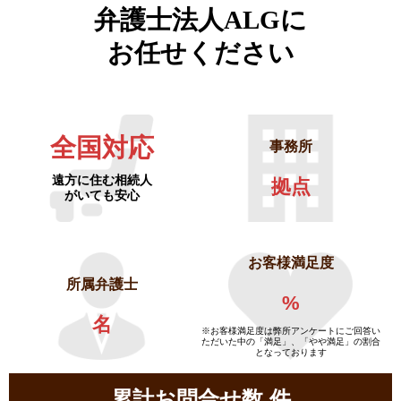
弁護士法人ALGに
お任せください
全国対応
事務所
遠方に住む相続人
拠点
がいても安心
お客様満足度
所属弁護士
%
名
※お客様満足度は弊所アンケートにご回答い
ただいた中の「満足」、「やや満足」の割合
となっております
累計お問合せ数
件