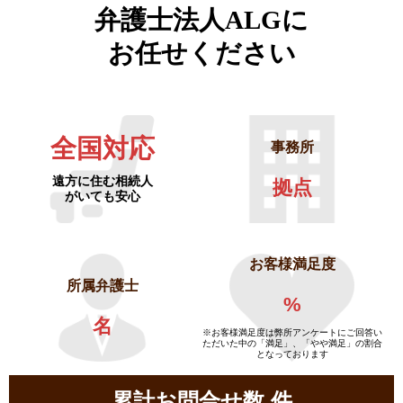
弁護士法人ALGに
お任せください
全国対応
事務所
遠方に住む相続人
拠点
がいても安心
お客様満足度
所属弁護士
%
名
※お客様満足度は弊所アンケートにご回答い
ただいた中の「満足」、「やや満足」の割合
となっております
累計お問合せ数
件