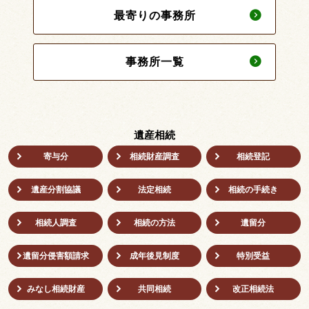
最寄りの事務所
事務所一覧
遺産相続
寄与分
相続財産調査
相続登記
遺産分割協議
法定相続
相続の⼿続き
相続人調査
相続の方法
遺留分
遺留分侵害額請求
成年後⾒制度
特別受益
みなし相続財産
共同相続
改正相続法