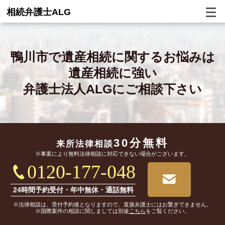
相続弁護士ALG
鴨川市で
遺産相続に関するお悩みは
遺産相続に強い
弁護士法人ALGにご相談下さい
30分無料
来所法律相談
※事案により無料法律相談に対応できない場合がございます。
0120-177-048
24時間予約受付・年中無休・通話無料
※法律相談は、受付予約後となりますので、直接弁護士にはお繋ぎできません。
※国際案件の相談に関しましては別途
こちら
をご覧ください。