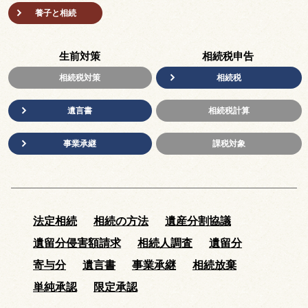
養子と相続
生前対策
相続税申告
相続税対策
相続税
遺言書
相続税計算
事業承継
課税対象
法定相続
相続の方法
遺産分割協議
遺留分侵害額請求
相続人調査
遺留分
寄与分
遺言書
事業承継
相続放棄
単純承認
限定承認