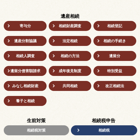
遺産相続
寄与分
相続財産調査
相続登記
遺産分割協議
法定相続
相続の⼿続き
相続人調査
相続の方法
遺留分
遺留分侵害額請求
成年後⾒制度
特別受益
みなし相続財産
共同相続
改正相続法
養子と相続
生前対策
相続税申告
相続税対策
相続税