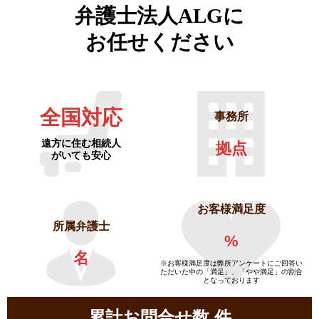
弁護士法人ALGに
お任せください
全国対応
事務所
遠方に住む相続人
拠点
がいても安心
お客様満足度
所属弁護士
%
名
※お客様満足度は弊所アンケートにご回答い
ただいた中の「満足」、「やや満足」の割合
となっております
累計お問合せ数
件