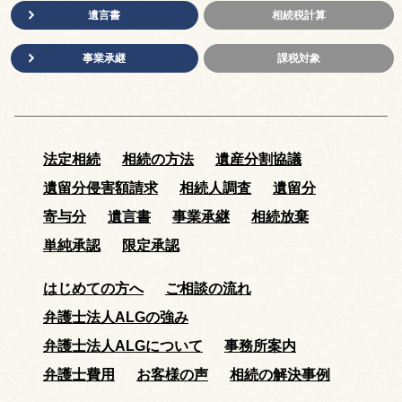
遺言書
相続税計算
事業承継
課税対象
法定相続
相続の方法
遺産分割協議
遺留分侵害額請求
相続人調査
遺留分
寄与分
遺言書
事業承継
相続放棄
単純承認
限定承認
はじめての方へ
ご相談の流れ
弁護士法人ALGの強み
弁護士法人ALGについて
事務所案内
弁護士費用
お客様の声
相続の解決事例