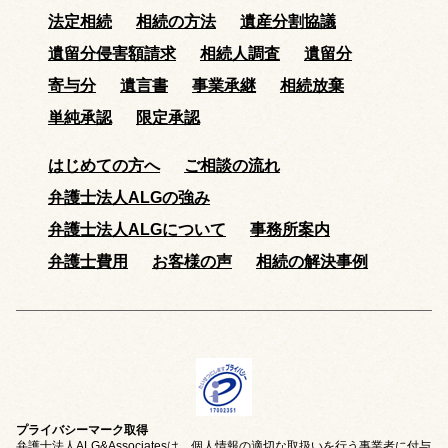
法定相続
相続の方法
遺産分割協議
遺留分侵害額請求
相続人調査
遺留分
寄与分
遺言書
事業承継
相続放棄
単純承認
限定承認
はじめての方へ
ご相談の流れ
弁護士法人ALGの強み
弁護士法人ALGについて
事務所案内
弁護士費用
お客様の声
相続の解決事例
プライバシーマーク取得
弁護士法人ALG&Associatesは、個人情報の適切な取扱いを行う事業者に付与