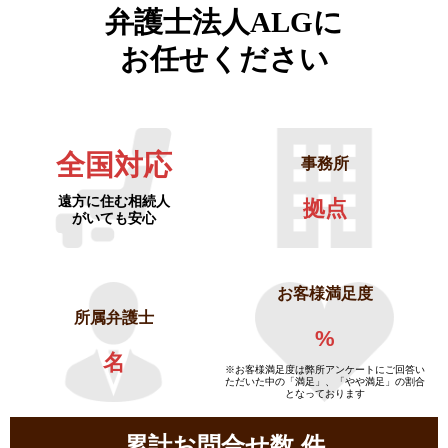
弁護士法人ALGに
お任せください
全国対応
事務所
遠方に住む相続人
拠点
がいても安心
お客様満足度
所属弁護士
%
名
※お客様満足度は弊所アンケートにご回答い
ただいた中の「満足」、「やや満足」の割合
となっております
累計お問合せ数
件