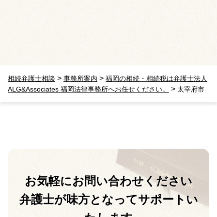
>
>
相続弁護士相談
事務所案内
福岡の相続・相続税は弁護士法人
>
ALG&Associates 福岡法律事務所へお任せください。
太宰府市
お気軽に
お問い合わせください
弁護士が味方となって
サポートい