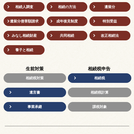
相続人調査
相続の方法
遺留分
遺留分侵害額請求
成年後⾒制度
特別受益
みなし相続財産
共同相続
改正相続法
養子と相続
生前対策
相続税申告
相続税対策
相続税
遺言書
相続税計算
事業承継
課税対象