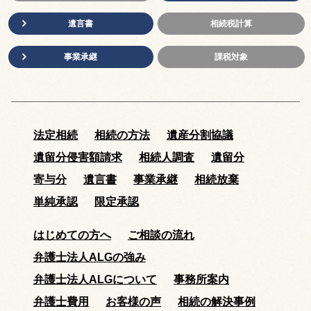
遺言書
相続税計算
事業承継
課税対象
法定相続
相続の方法
遺産分割協議
遺留分侵害額請求
相続人調査
遺留分
寄与分
遺言書
事業承継
相続放棄
単純承認
限定承認
はじめての方へ
ご相談の流れ
弁護士法人ALGの強み
弁護士法人ALGについて
事務所案内
弁護士費用
お客様の声
相続の解決事例