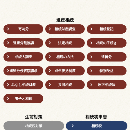
遺産相続
寄与分
相続財産調査
相続登記
遺産分割協議
法定相続
相続の⼿続き
相続人調査
相続の方法
遺留分
遺留分侵害額請求
成年後⾒制度
特別受益
みなし相続財産
共同相続
改正相続法
養子と相続
生前対策
相続税申告
相続税対策
相続税