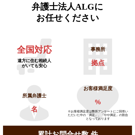
弁護士法人ALGに
お任せください
全国対応
事務所
遠方に住む相続人
拠点
がいても安心
お客様満足度
所属弁護士
%
名
※お客様満足度は弊所アンケートにご回答い
ただいた中の「満足」、「やや満足」の割合
となっております
累計お問合せ数
件