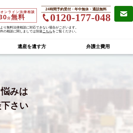
24時間予約受付・年中無休・通話無料
・オンライン法律相談
0120-177-048
30
無料
分
より無料法律相談に対応できない場合がございます。
件の相談に関しましては別途
こちら
をご覧ください。
遺産を遺す方
弁護士費用
お悩みは
談下さい