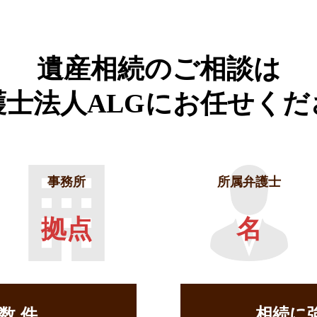
遺産相続のご相談は
護士法人ALGに
お任せくだ
事務所
所属弁護士
拠点
名
相続に
せ数
件