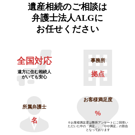
遺産相続のご相談は
弁護士法人ALGに
お任せください
全国対応
事務所
遠方に住む相続人
拠点
がいても安心
お客様満足度
所属弁護士
%
名
※お客様満足度は弊所アンケートにご回答い
ただいた中の「満足」、「やや満足」の割合
となっております