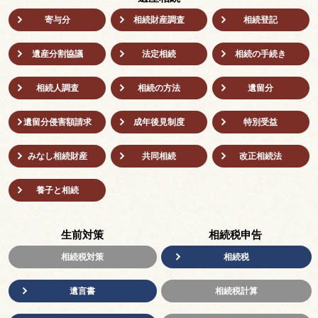
寄与分
相続財産調査
相続登記
遺産分割協議
法定相続
相続の⼿続き
相続人調査
相続の方法
遺留分
遺留分侵害額請求
成年後⾒制度
特別受益
みなし相続財産
共同相続
改正相続法
養子と相続
生前対策
相続税申告
相続税対策
相続税
遺言書
相続税計算