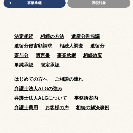
事業承継
課税対象
法定相続
相続の方法
遺産分割協議
遺留分侵害額請求
相続人調査
遺留分
寄与分
遺言書
事業承継
相続放棄
単純承認
限定承認
はじめての方へ
ご相談の流れ
弁護士法人ALGの強み
弁護士法人ALGについて
事務所案内
弁護士費用
お客様の声
相続の解決事例