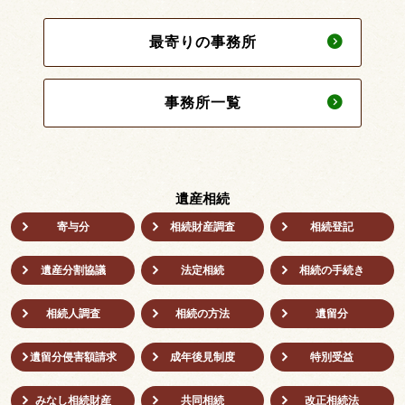
最寄りの事務所
事務所一覧
遺産相続
寄与分
相続財産調査
相続登記
遺産分割協議
法定相続
相続の⼿続き
相続人調査
相続の方法
遺留分
遺留分侵害額請求
成年後⾒制度
特別受益
みなし相続財産
共同相続
改正相続法