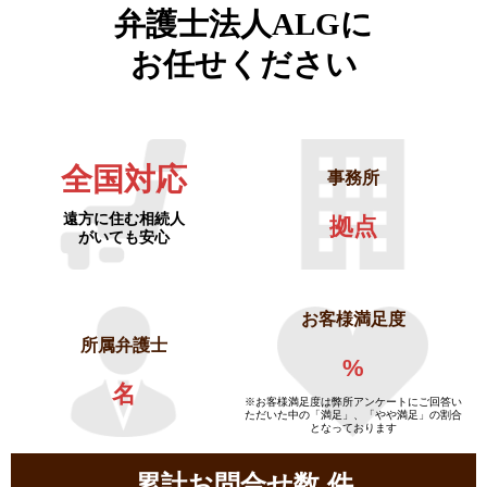
弁護士法人ALGに
お任せください
全国対応
事務所
遠方に住む相続人
拠点
がいても安心
お客様満足度
所属弁護士
%
名
※お客様満足度は弊所アンケートにご回答い
ただいた中の「満足」、「やや満足」の割合
となっております
累計お問合せ数
件