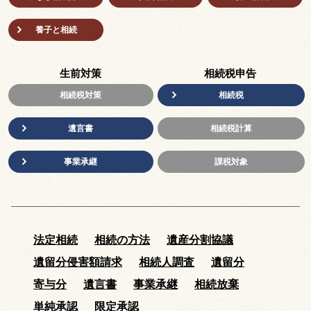
養子と相続
生前対策
相続税申告
相続税対策
相続税
遺言書
相続税計算
事業承継
課税対象
法定相続
相続の方法
遺産分割協議
遺留分侵害額請求
相続人調査
遺留分
寄与分
遺言書
事業承継
相続放棄
単純承認
限定承認