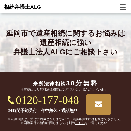
相続弁護士ALG
延岡市で
遺産相続に関するお悩みは
遺産相続に強い
弁護士法人ALGにご相談下さい
30分無料
来所法律相談
※事案により無料法律相談に対応できない場合がございます。
0120-177-048
24時間予約受付・年中無休・通話無料
※法律相談は、受付予約後となりますので、直接弁護士にはお繋ぎできません。
※国際案件の相談に関しましては別途
こちら
をご覧ください。