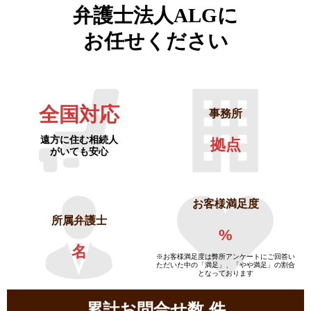
弁護士法人ALGに
お任せください
全国対応
事務所
遠方に住む相続人
拠点
がいても安心
お客様満足度
所属弁護士
%
名
※お客様満足度は弊所アンケートにご回答い
ただいた中の「満足」、「やや満足」の割合
となっております
累計お問合せ数
件