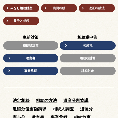
みなし相続財産
共同相続
改正相続法
養子と相続
生前対策
相続税申告
相続税対策
相続税
遺言書
相続税計算
事業承継
課税対象
法定相続
相続の方法
遺産分割協議
遺留分侵害額請求
相続人調査
遺留分
寄与分
遺言書
事業承継
相続放棄