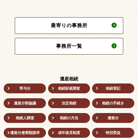
最寄りの事務所
事務所一覧
遺産相続
寄与分
相続財産調査
相続登記
遺産分割協議
法定相続
相続の⼿続き
相続人調査
相続の方法
遺留分
遺留分侵害額請求
成年後⾒制度
特別受益