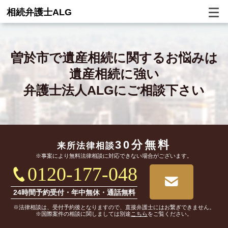
相続弁護士ALG
曽於市で
遺産相続に関するお悩みは
遺産相続に強い
弁護士法人ALGにご相談下さい
30分無料
来所法律相談
※事案により無料法律相談に対応できない場合がございます。
0120-177-048
24時間予約受付・年中無休・通話無料
※法律相談は、受付予約後となりますので、直接弁護士にはお繋ぎできません。
※国際案件の相談に関しましては別途
こちら
をご覧ください。