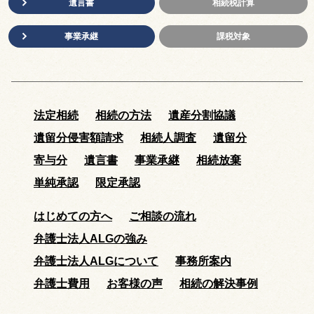
遺言書
相続税計算
事業承継
課税対象
法定相続
相続の方法
遺産分割協議
遺留分侵害額請求
相続人調査
遺留分
寄与分
遺言書
事業承継
相続放棄
単純承認
限定承認
はじめての方へ
ご相談の流れ
弁護士法人ALGの強み
弁護士法人ALGについて
事務所案内
弁護士費用
お客様の声
相続の解決事例