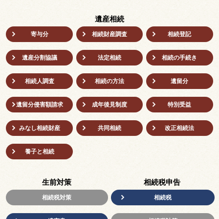
遺産相続
寄与分
相続財産調査
相続登記
遺産分割協議
法定相続
相続の⼿続き
相続人調査
相続の方法
遺留分
遺留分侵害額請求
成年後⾒制度
特別受益
みなし相続財産
共同相続
改正相続法
養子と相続
生前対策
相続税申告
相続税対策
相続税