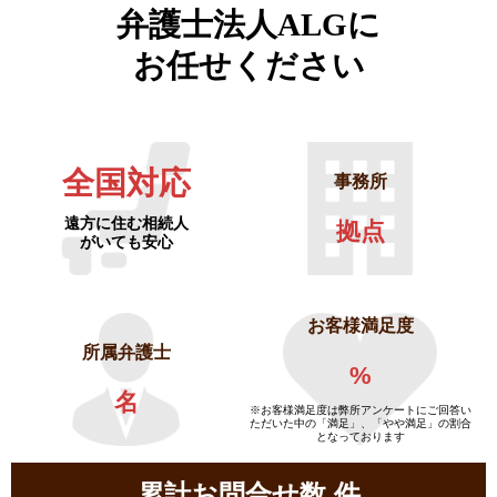
弁護士法人ALGに
お任せください
全国対応
事務所
遠方に住む相続人
拠点
がいても安心
お客様満足度
所属弁護士
%
名
※お客様満足度は弊所アンケートにご回答い
ただいた中の「満足」、「やや満足」の割合
となっております
累計お問合せ数
件