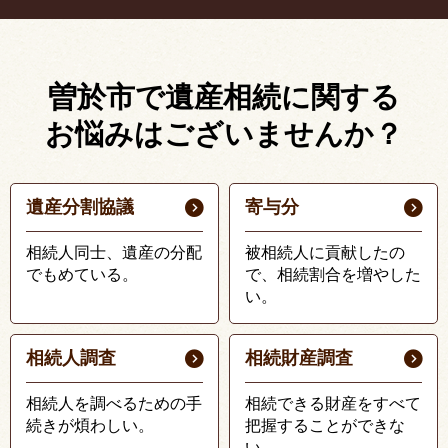
曽於市で遺産相続に関する
お悩みはございませんか？
遺産分割協議
寄与分
相続人同士、遺産の分配
被相続人に貢献したの
でもめている。
で、相続割合を増やした
い。
相続人調査
相続財産調査
相続人を調べるための手
相続できる財産をすべて
続きが煩わしい。
把握することができな
い。