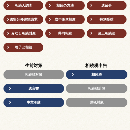
相続人調査
相続の方法
遺留分
遺留分侵害額請求
成年後⾒制度
特別受益
みなし相続財産
共同相続
改正相続法
養子と相続
生前対策
相続税申告
相続税対策
相続税
遺言書
相続税計算
事業承継
課税対象