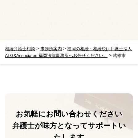
>
>
相続弁護士相談
事務所案内
福岡の相続・相続税は弁護士法人
>
ALG&Associates 福岡法律事務所へお任せください。
武雄市
お気軽に
お問い合わせください
弁護士が味方となって
サポートい
たします