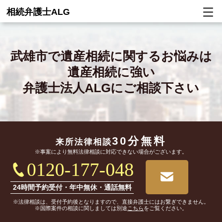
相続弁護士ALG
武雄市で
遺産相続に関するお悩みは
遺産相続に強い
弁護士法人ALGにご相談下さい
30分無料
来所法律相談
※事案により無料法律相談に対応できない場合がございます。
0120-177-048
24時間予約受付・年中無休・通話無料
※法律相談は、受付予約後となりますので、直接弁護士にはお繋ぎできません。
※国際案件の相談に関しましては別途
こちら
をご覧ください。