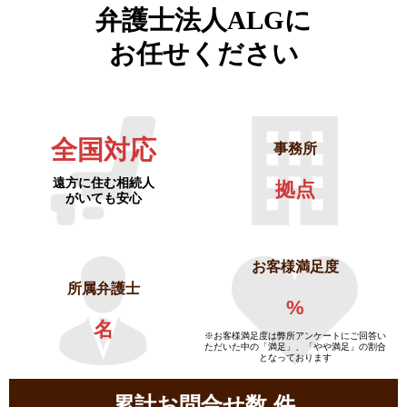
弁護士法人ALGに
お任せください
全国対応
事務所
遠方に住む相続人
拠点
がいても安心
お客様満足度
所属弁護士
%
名
※お客様満足度は弊所アンケートにご回答い
ただいた中の「満足」、「やや満足」の割合
となっております
累計お問合せ数
件