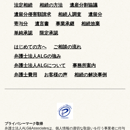
法定相続
相続の方法
遺産分割協議
遺留分侵害額請求
相続人調査
遺留分
寄与分
遺言書
事業承継
相続放棄
単純承認
限定承認
はじめての方へ
ご相談の流れ
弁護士法人ALGの強み
弁護士法人ALGについて
事務所案内
弁護士費用
お客様の声
相続の解決事例
プライバシーマーク取得
弁護士法人ALG&Associatesは、個人情報の適切な取扱いを行う事業者に付与