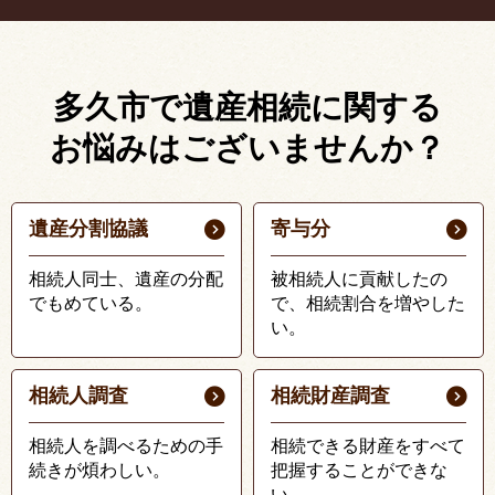
多久市で遺産相続に関する
お悩みはございませんか？
遺産分割協議
寄与分
相続人同士、遺産の分配
被相続人に貢献したの
でもめている。
で、相続割合を増やした
い。
相続人調査
相続財産調査
相続人を調べるための手
相続できる財産をすべて
続きが煩わしい。
把握することができな
い。