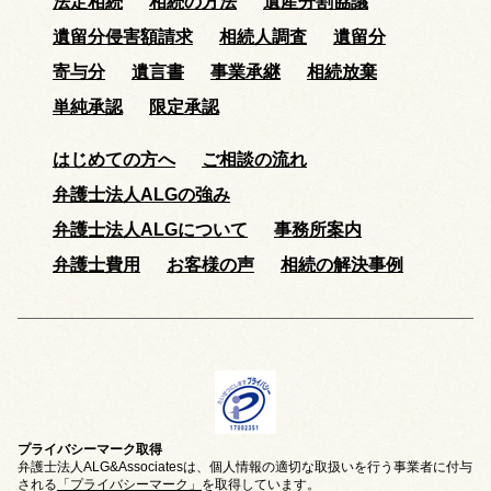
法定相続
相続の方法
遺産分割協議
遺留分侵害額請求
相続人調査
遺留分
寄与分
遺言書
事業承継
相続放棄
単純承認
限定承認
はじめての方へ
ご相談の流れ
弁護士法人ALGの強み
弁護士法人ALGについて
事務所案内
弁護士費用
お客様の声
相続の解決事例
プライバシーマーク取得
弁護士法人ALG&Associatesは、個人情報の適切な取扱いを行う事業者に付与
される
「プライバシーマーク」
を取得しています。