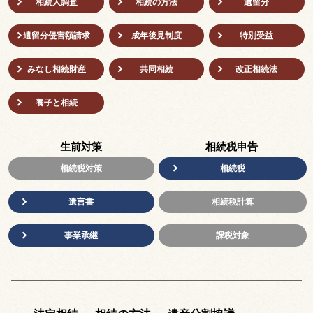
相続人調査
相続の方法
遺留分
遺留分侵害額請求
成年後⾒制度
特別受益
みなし相続財産
共同相続
改正相続法
養子と相続
生前対策
相続税申告
相続税対策
相続税
遺言書
相続税計算
事業承継
課税対象