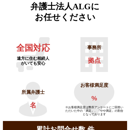
弁護士法人ALGに
お任せください
全国対応
事務所
遠方に住む相続人
拠点
がいても安心
お客様満足度
所属弁護士
%
名
※お客様満足度は弊所アンケートにご回答い
ただいた中の「満足」、「やや満足」の割合
となっております
累計お問合せ数
件