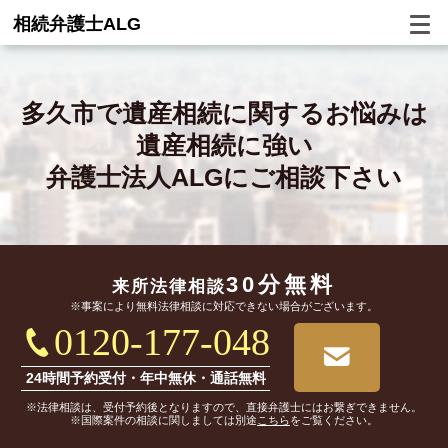
相続弁護士ALG
多久市で
遺産相続に関するお悩みは
遺産相続に強い
弁護士法人ALGにご相談下さい
30分無料
来所法律相談
※事案により無料法律相談に対応できない場合がございます。
0120-177-048
24時間予約受付・年中無休・通話無料
※法律相談は、受付予約後となりますので、直接弁護士にはお繋ぎできません。
※国際案件の相談に関しましては別途
こちら
をご覧ください。