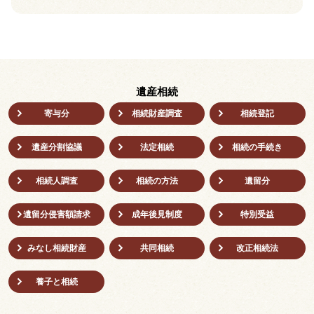
遺産相続
寄与分
相続財産調査
相続登記
遺産分割協議
法定相続
相続の⼿続き
相続人調査
相続の方法
遺留分
遺留分侵害額請求
成年後⾒制度
特別受益
みなし相続財産
共同相続
改正相続法
養子と相続