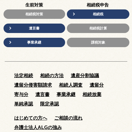
生前対策
相続税申告
相続税対策
相続税
遺言書
相続税計算
事業承継
課税対象
法定相続
相続の方法
遺産分割協議
遺留分侵害額請求
相続人調査
遺留分
寄与分
遺言書
事業承継
相続放棄
単純承認
限定承認
はじめての方へ
ご相談の流れ
弁護士法人ALGの強み