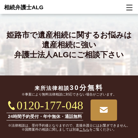
相続弁護士ALG
姫路市で
遺産相続に関するお悩みは
遺産相続に強い
弁護士法人ALGにご相談下さい
30分無料
来所法律相談
※事案により無料法律相談に対応できない場合がございます。
0120-177-048
24時間予約受付・年中無休・通話無料
※法律相談は、受付予約後となりますので、直接弁護士にはお繋ぎできません。
※国際案件の相談に関しましては別途
こちら
をご覧ください。