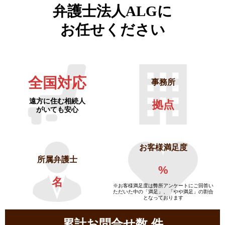
弁護士法人ALGに
お任せください
全国対応
事務所
遠方に住む相続人
拠点
がいても安心
お客様満足度
所属弁護士
%
名
※お客様満足度は弊所アンケートにご回答い
ただいた中の「満足」、「やや満足」の割合
となっております
累計お問合せ数
件