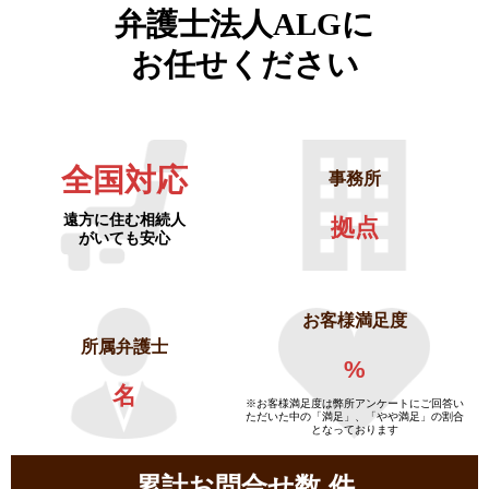
弁護士法人ALGに
お任せください
全国対応
事務所
遠方に住む相続人
拠点
がいても安心
お客様満足度
所属弁護士
%
名
※お客様満足度は弊所アンケートにご回答い
ただいた中の「満足」、「やや満足」の割合
となっております
累計お問合せ数
件