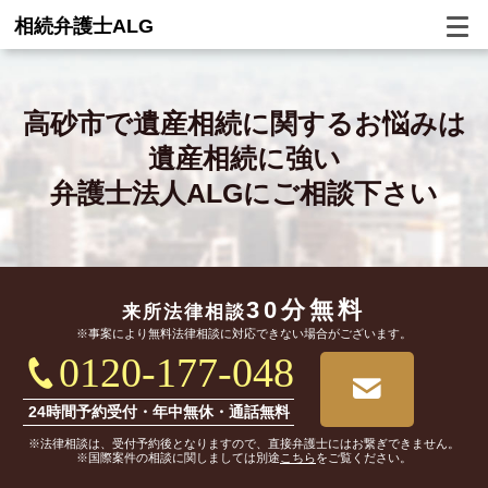
相続弁護士ALG
高砂市で
遺産相続に関するお悩みは
遺産相続に強い
弁護士法人ALGにご相談下さい
30分無料
来所法律相談
※事案により無料法律相談に対応できない場合がございます。
0120-177-048
24時間予約受付・年中無休・通話無料
※法律相談は、受付予約後となりますので、直接弁護士にはお繋ぎできません。
※国際案件の相談に関しましては別途
こちら
をご覧ください。