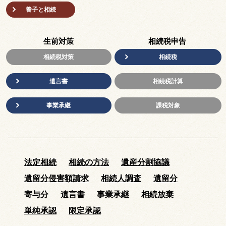
養子と相続
生前対策
相続税申告
相続税対策
相続税
遺言書
相続税計算
事業承継
課税対象
法定相続
相続の方法
遺産分割協議
遺留分侵害額請求
相続人調査
遺留分
寄与分
遺言書
事業承継
相続放棄
単純承認
限定承認