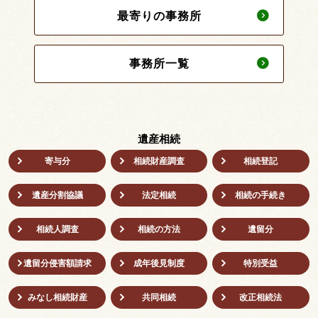
最寄りの事務所
事務所一覧
遺産相続
寄与分
相続財産調査
相続登記
遺産分割協議
法定相続
相続の⼿続き
相続人調査
相続の方法
遺留分
遺留分侵害額請求
成年後⾒制度
特別受益
みなし相続財産
共同相続
改正相続法