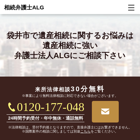
相続弁護士ALG
袋井市で
遺産相続に関するお悩みは
遺産相続に強い
弁護士法人ALGにご相談下さい
30分無料
来所法律相談
※事案により無料法律相談に対応できない場合がございます。
0120-177-048
24時間予約受付・年中無休・通話無料
※法律相談は、受付予約後となりますので、直接弁護士にはお繋ぎできません。
※国際案件の相談に関しましては別途
こちら
をご覧ください。