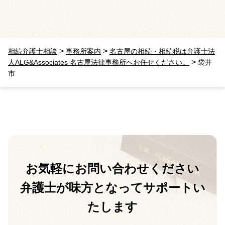
>
>
相続弁護士相談
事務所案内
名古屋の相続・相続税は弁護士法
>
人ALG&Associates 名古屋法律事務所へお任せください。
袋井
市
お気軽に
お問い合わせください
弁護士が味方となって
サポートい
たします