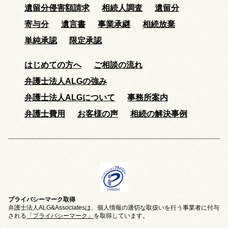
遺留分侵害額請求
相続人調査
遺留分
寄与分
遺言書
事業承継
相続放棄
単純承認
限定承認
はじめての方へ
ご相談の流れ
弁護士法人ALGの強み
弁護士法人ALGについて
事務所案内
弁護士費用
お客様の声
相続の解決事例
プライバシーマーク取得
弁護士法人ALG&Associatesは、個人情報の適切な取扱いを行う事業者に付与
される
「プライバシーマーク」
を取得しています。