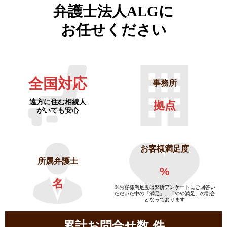
弁護士法人ALGに
お任せください
全国対応
事務所
遠方に住む相続人
拠点
がいても安心
お客様満足度
所属弁護士
%
名
※お客様満足度は弊所アンケートにご回答い
ただいた中の「満足」、「やや満足」の割合
となっております
累計お問合せ数
件