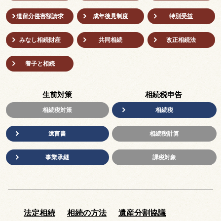
遺留分侵害額請求
成年後⾒制度
特別受益
みなし相続財産
共同相続
改正相続法
養子と相続
生前対策
相続税申告
相続税対策
相続税
遺言書
相続税計算
事業承継
課税対象
法定相続
相続の方法
遺産分割協議