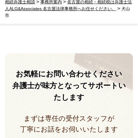
>
>
相続弁護士相談
事務所案内
名古屋の相続・相続税は弁護士法
>
人ALG&Associates 名古屋法律事務所へお任せください。
犬山
市
お気軽に
お問い合わせください
弁護士が味方となって
サポートい
たします
まずは専任の受付スタッフが
丁寧にお話をお伺いいたします