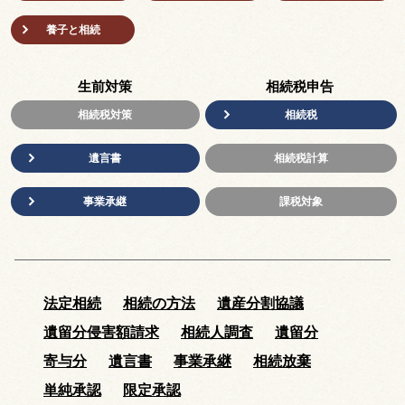
養子と相続
生前対策
相続税申告
相続税対策
相続税
遺言書
相続税計算
事業承継
課税対象
法定相続
相続の方法
遺産分割協議
遺留分侵害額請求
相続人調査
遺留分
寄与分
遺言書
事業承継
相続放棄
単純承認
限定承認