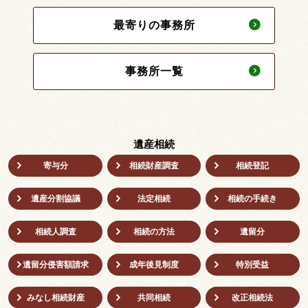
最寄りの事務所
事務所一覧
遺産相続
寄与分
相続財産調査
相続登記
遺産分割協議
法定相続
相続の⼿続き
相続人調査
相続の方法
遺留分
遺留分侵害額請求
成年後⾒制度
特別受益
みなし相続財産
共同相続
改正相続法