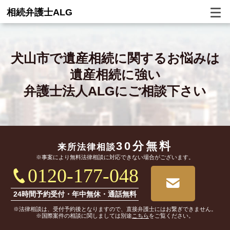
相続弁護士ALG
犬山市で
遺産相続に関するお悩みは
遺産相続に強い
弁護士法人ALGにご相談下さい
30分無料
来所法律相談
※事案により無料法律相談に対応できない場合がございます。
0120-177-048
24時間予約受付・年中無休・通話無料
※法律相談は、受付予約後となりますので、直接弁護士にはお繋ぎできません。
※国際案件の相談に関しましては別途
こちら
をご覧ください。