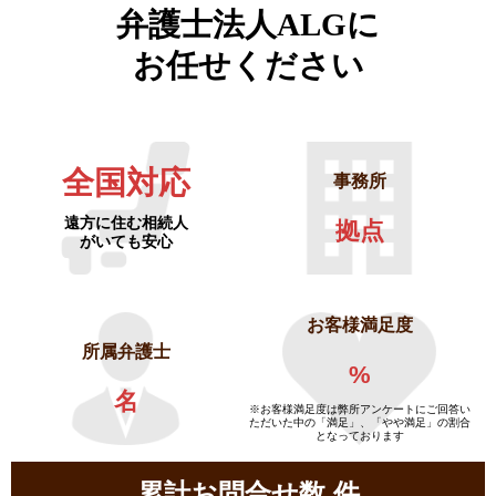
弁護士法人ALGに
お任せください
全国対応
事務所
遠方に住む相続人
拠点
がいても安心
お客様満足度
所属弁護士
%
名
※お客様満足度は弊所アンケートにご回答い
ただいた中の「満足」、「やや満足」の割合
となっております
累計お問合せ数
件