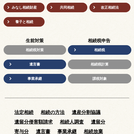
みなし相続財産
共同相続
改正相続法
養子と相続
生前対策
相続税申告
相続税対策
相続税
遺言書
相続税計算
事業承継
課税対象
法定相続
相続の方法
遺産分割協議
遺留分侵害額請求
相続人調査
遺留分
寄与分
遺言書
事業承継
相続放棄