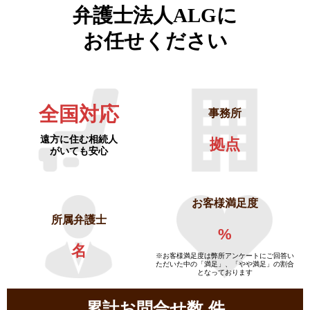
弁護士法人ALGに
お任せください
全国対応
事務所
遠方に住む相続人
拠点
がいても安心
お客様満足度
所属弁護士
%
名
※お客様満足度は弊所アンケートにご回答い
ただいた中の「満足」、「やや満足」の割合
となっております
累計お問合せ数
件