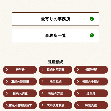
最寄りの事務所
事務所一覧
遺産相続
寄与分
相続財産調査
相続登記
遺産分割協議
法定相続
相続の⼿続き
相続人調査
相続の方法
遺留分
遺留分侵害額請求
成年後⾒制度
特別受益