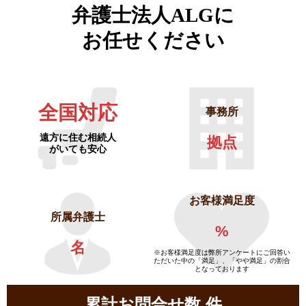
弁護士法人ALGに
お任せください
全国対応
事務所
遠方に住む相続人
拠点
がいても安心
お客様満足度
所属弁護士
%
名
※お客様満足度は弊所アンケートにご回答い
ただいた中の「満足」、「やや満足」の割合
となっております
累計お問合せ数
件