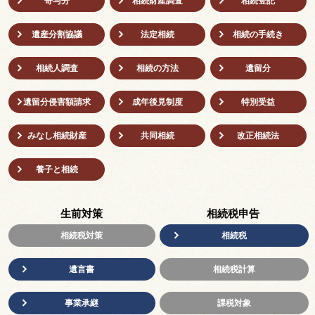
寄与分
相続財産調査
相続登記
遺産分割協議
法定相続
相続の⼿続き
相続人調査
相続の方法
遺留分
遺留分侵害額請求
成年後⾒制度
特別受益
みなし相続財産
共同相続
改正相続法
養子と相続
生前対策
相続税申告
相続税対策
相続税
遺言書
相続税計算
事業承継
課税対象