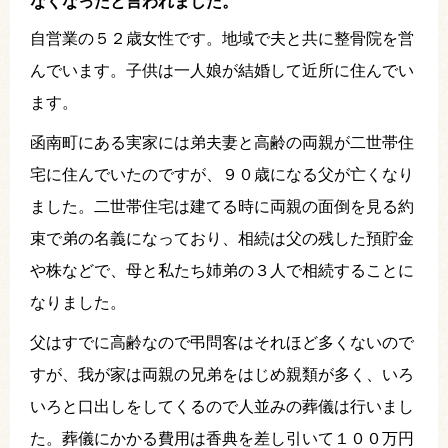
なくなったと言われました。
自営業の５２歳女性です。地域で夫と共に整骨院を営
んでいます。子供は一人娘が結婚して近所に住んでい
ます。
函南町にある実家には弟夫妻と高齢の両親が二世帯住
宅に住んでいたのですが、９０歳になる父が亡くなり
ました。二世帯住宅は建てる時に両親の面倒を見る約
束で弟の名義になっており、相続は父の残した預貯金
や株などで、母と私たち姉弟の３人で相続することに
なりました。
父はすでに高齢なので弔問客はそれほど多くないので
すが、我が家は両親の兄弟をはじめ親類が多く、いろ
いろと口出しをしてくるので人並みの葬儀は行いまし
た。葬儀にかかる費用は香典を差し引いて１００万円