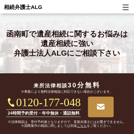
相続弁護士ALG
函南町で
遺産相続に関するお悩みは
遺産相続に強い
弁護士法人ALGにご相談下さい
30分無料
来所法律相談
※事案により無料法律相談に対応できない場合がございます。
0120-177-048
24時間予約受付・年中無休・通話無料
※法律相談は、受付予約後となりますので、直接弁護士にはお繋ぎできません。
※国際案件の相談に関しましては別途
こちら
をご覧ください。