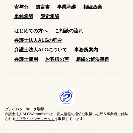
寄与分
遺言書
事業承継
相続放棄
単純承認
限定承認
はじめての方へ
ご相談の流れ
弁護士法人ALGの強み
弁護士法人ALGについて
事務所案内
弁護士費用
お客様の声
相続の解決事例
プライバシーマーク取得
弁護士法人ALG&Associatesは、個人情報の適切な取扱いを行う事業者に付与
される
「プライバシーマーク」
を取得しています。