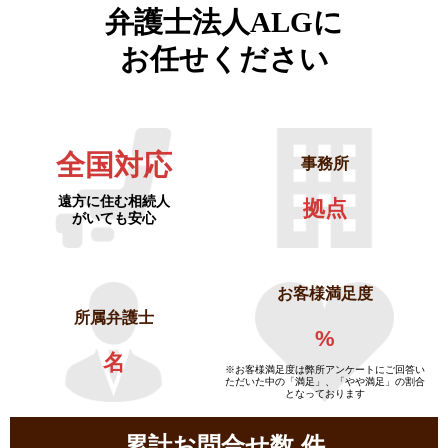
弁護士法人ALGに
お任せください
全国対応
事務所
遠方に住む相続人
拠点
がいても安心
お客様満足度
所属弁護士
%
名
※お客様満足度は弊所アンケートにご回答い
ただいた中の「満足」、「やや満足」の割合
となっております
累計お問合せ数
件