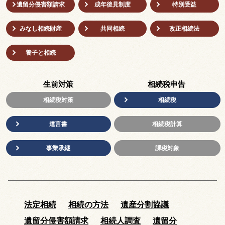
遺留分侵害額請求
成年後⾒制度
特別受益
みなし相続財産
共同相続
改正相続法
養子と相続
生前対策
相続税申告
相続税対策
相続税
遺言書
相続税計算
事業承継
課税対象
法定相続
相続の方法
遺産分割協議
遺留分侵害額請求
相続人調査
遺留分