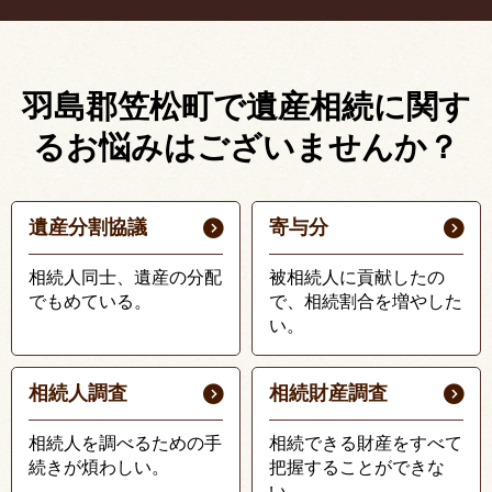
羽島郡笠松町で遺産相続に関す
る
お悩みはございませんか？
遺産分割協議
寄与分
相続人同士、遺産の分配
被相続人に貢献したの
でもめている。
で、相続割合を増やした
い。
相続人調査
相続財産調査
相続人を調べるための手
相続できる財産をすべて
続きが煩わしい。
把握することができな
い。