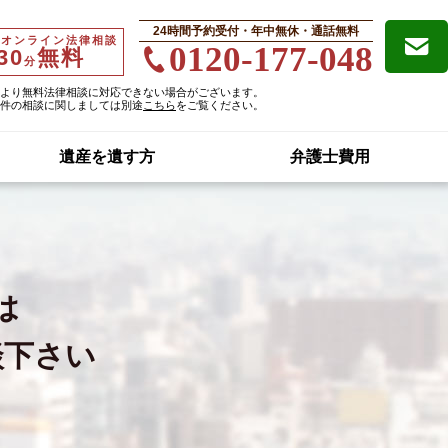
24時間予約受付・年中無休・通話無料
・オンライン法律相談
0120-177-048
30
無料
分
より無料法律相談に対応できない場合がございます。
件の相談に関しましては別途
こちら
をご覧ください。
遺産を遺す方
弁護士費用
は
談下さい