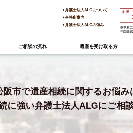
弁護士法人ALGについて
来所
事務所案内
弁護士法人ALGの強み
※事案に
※国際案
ご相談の流れ
遺産を受け取る方
松阪市で
遺産相続に関するお悩み
続に強い
弁護士法人ALGにご相