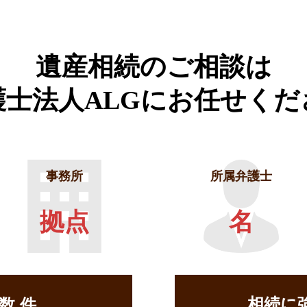
遺産相続のご相談は
護士法人ALGに
お任せくだ
事務所
所属弁護士
拠点
名
相続に
せ数
件