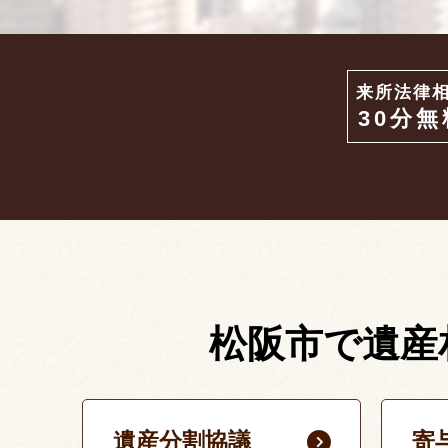
来所法律
30分無
松阪市で遺産
遺産分割協議
寄