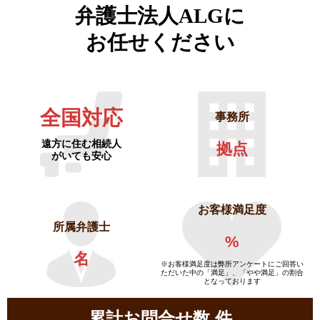
弁護士法人ALGに
お任せください
全国対応
事務所
遠方に住む相続人
拠点
がいても安心
お客様満足度
所属弁護士
%
名
※お客様満足度は弊所アンケートにご回答い
ただいた中の「満足」、「やや満足」の割合
となっております
累計お問合せ数
件