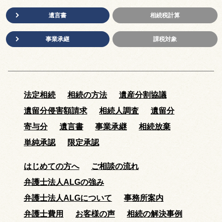
遺言書
相続税計算
事業承継
課税対象
法定相続
相続の方法
遺産分割協議
遺留分侵害額請求
相続人調査
遺留分
寄与分
遺言書
事業承継
相続放棄
単純承認
限定承認
はじめての方へ
ご相談の流れ
弁護士法人ALGの強み
弁護士法人ALGについて
事務所案内
弁護士費用
お客様の声
相続の解決事例