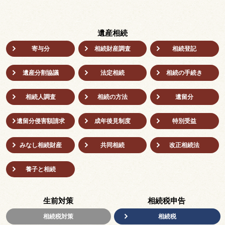
遺産相続
寄与分
相続財産調査
相続登記
遺産分割協議
法定相続
相続の⼿続き
相続人調査
相続の方法
遺留分
遺留分侵害額請求
成年後⾒制度
特別受益
みなし相続財産
共同相続
改正相続法
養子と相続
生前対策
相続税申告
相続税対策
相続税