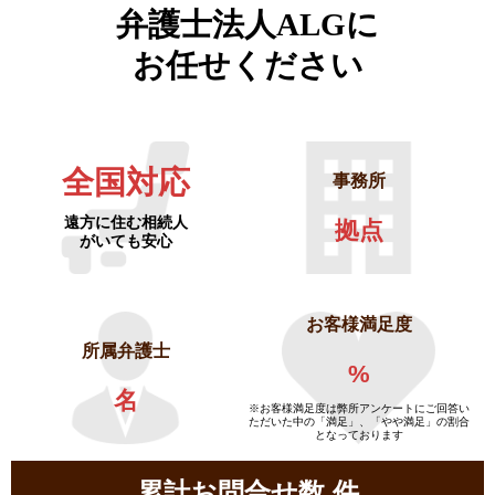
弁護士法人ALGに
お任せください
全国対応
事務所
遠方に住む相続人
拠点
がいても安心
お客様満足度
所属弁護士
%
名
※お客様満足度は弊所アンケートにご回答い
ただいた中の「満足」、「やや満足」の割合
となっております
累計お問合せ数
件