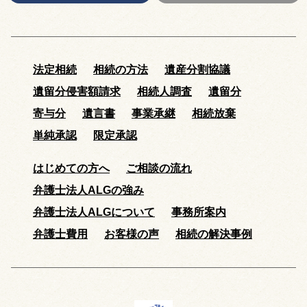
法定相続
相続の方法
遺産分割協議
遺留分侵害額請求
相続人調査
遺留分
寄与分
遺言書
事業承継
相続放棄
単純承認
限定承認
はじめての方へ
ご相談の流れ
弁護士法人ALGの強み
弁護士法人ALGについて
事務所案内
弁護士費用
お客様の声
相続の解決事例