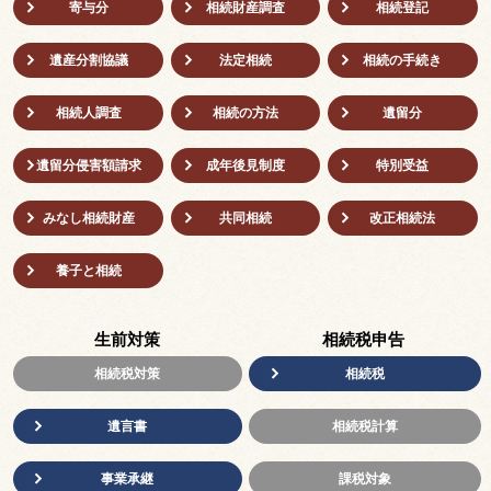
寄与分
相続財産調査
相続登記
遺産分割協議
法定相続
相続の⼿続き
相続人調査
相続の方法
遺留分
遺留分侵害額請求
成年後⾒制度
特別受益
みなし相続財産
共同相続
改正相続法
養子と相続
生前対策
相続税申告
相続税対策
相続税
遺言書
相続税計算
事業承継
課税対象