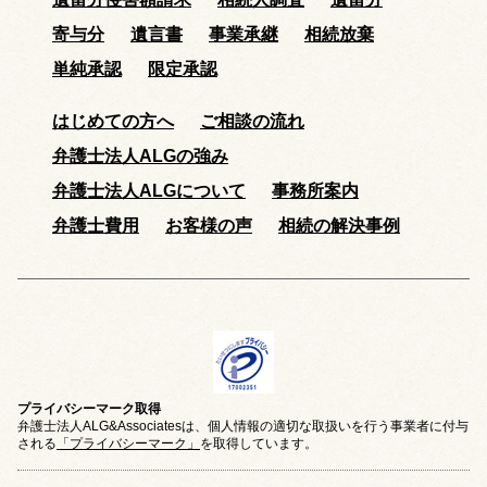
寄与分
遺言書
事業承継
相続放棄
単純承認
限定承認
はじめての方へ
ご相談の流れ
弁護士法人ALGの強み
弁護士法人ALGについて
事務所案内
弁護士費用
お客様の声
相続の解決事例
プライバシーマーク取得
弁護士法人ALG&Associatesは、個人情報の適切な取扱いを行う事業者に付与
される
「プライバシーマーク」
を取得しています。