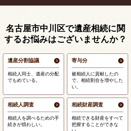
名古屋市中川区で遺産相続に関
する
お悩みはございませんか？
遺産分割協議
寄与分
相続人同士、遺産の分配
被相続人に貢献したの
でもめている。
で、相続割合を増やした
い。
相続人調査
相続財産調査
相続人を調べるための手
相続できる財産をすべて
続きが煩わしい。
把握することができな
い。