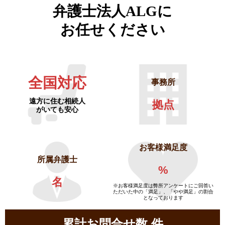
弁護士法人ALGに
お任せください
全国対応
事務所
遠方に住む相続人
拠点
がいても安心
お客様満足度
所属弁護士
%
名
※お客様満足度は弊所アンケートにご回答い
ただいた中の「満足」、「やや満足」の割合
となっております
累計お問合せ数
件