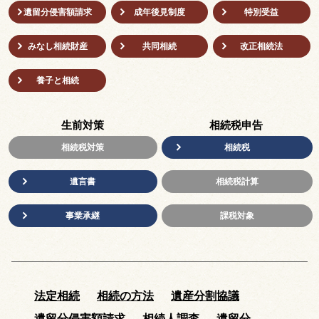
遺留分侵害額請求
成年後⾒制度
特別受益
みなし相続財産
共同相続
改正相続法
養子と相続
生前対策
相続税申告
相続税対策
相続税
遺言書
相続税計算
事業承継
課税対象
法定相続
相続の方法
遺産分割協議
遺留分侵害額請求
相続人調査
遺留分