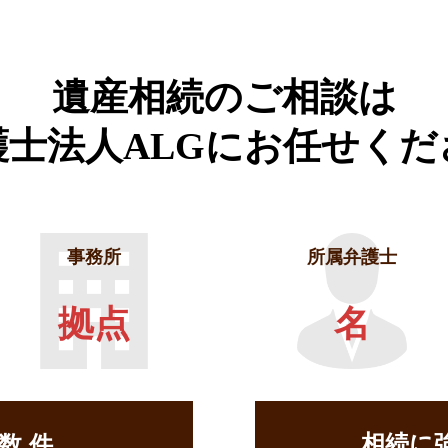
遺産相続のご相談は
護士法人ALGに
お任せくだ
事務所
所属弁護士
拠点
名
相続に
せ数
件