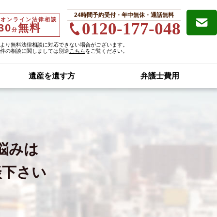
24時間予約受付・年中無休・通話無料
・オンライン法律相談
0120-177-048
30
無料
分
より無料法律相談に対応できない場合がございます。
件の相談に関しましては別途
こちら
をご覧ください。
遺産を遺す方
弁護士費用
悩みは
談下さい