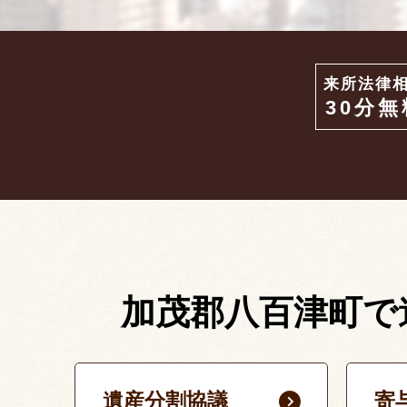
来所法律
30分無
加茂郡八百津町で
遺産分割協議
寄