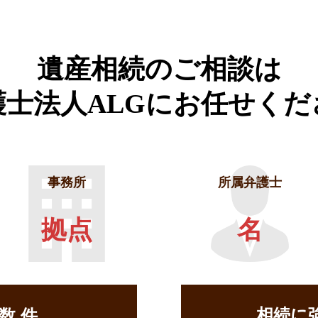
遺産相続のご相談は
護士法人ALGに
お任せくだ
事務所
所属弁護士
拠点
名
相続に
せ数
件