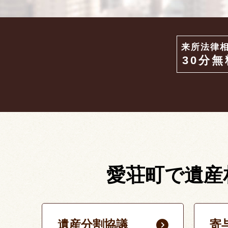
来所法律
30分無
愛荘町で遺産
遺産分割協議
寄