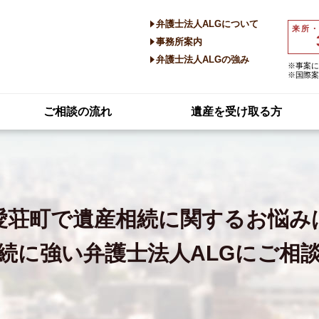
弁護士法人ALGについて
来所
事務所案内
弁護士法人ALGの強み
※事案に
※国際案
ご相談の流れ
遺産を受け取る方
愛荘町で
遺産相続に関するお悩み
続に強い
弁護士法人ALGにご相