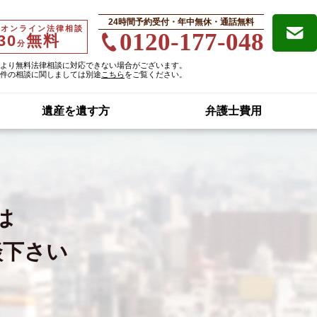
24時間予約受付・年中無休・通話無料
・オンライン法律相談
0120-177-048
30
無料
分
より無料法律相談に対応できない場合がございます。
件の相談に関しましては別途
こちら
をご覧ください。
遺産を遺す方
弁護士費用
は
談下さい