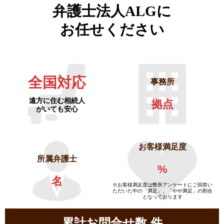
弁護士法人ALGに
お任せください
全国対応
事務所
遠方に住む相続人
拠点
がいても安心
お客様満足度
所属弁護士
%
名
※お客様満足度は弊所アンケートにご回答い
ただいた中の「満足」、「やや満足」の割合
となっております
累計お問合せ数
件