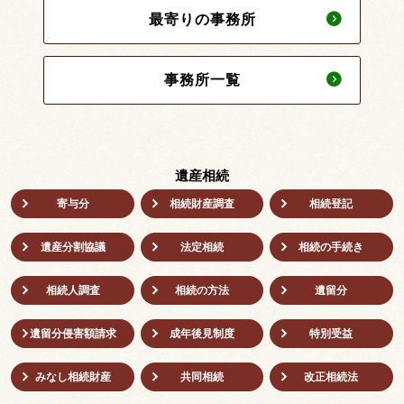
最寄りの事務所
事務所一覧
遺産相続
寄与分
相続財産調査
相続登記
遺産分割協議
法定相続
相続の⼿続き
相続人調査
相続の方法
遺留分
遺留分侵害額請求
成年後⾒制度
特別受益
みなし相続財産
共同相続
改正相続法