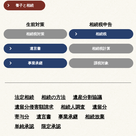
養子と相続
生前対策
相続税申告
相続税対策
相続税
遺言書
相続税計算
事業承継
課税対象
法定相続
相続の方法
遺産分割協議
遺留分侵害額請求
相続人調査
遺留分
寄与分
遺言書
事業承継
相続放棄
単純承認
限定承認