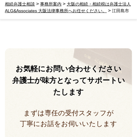
>
>
相続弁護士相談
事務所案内
大阪の相続・相続税は弁護士法人
相続放棄した結果、思い出の詰まったこの家から追
>
ALG&Associates 大阪法律事務所へお任せください。
江田島市
い出されました。
お気軽に
お問い合わせください
弁護士が味方となって
サポートい
たします
まずは専任の受付スタッフが
丁寧にお話をお伺いいたします