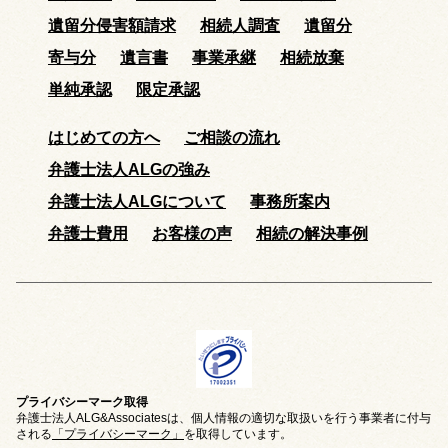
遺留分侵害額請求
相続人調査
遺留分
寄与分
遺言書
事業承継
相続放棄
単純承認
限定承認
はじめての方へ
ご相談の流れ
弁護士法人ALGの強み
弁護士法人ALGについて
事務所案内
弁護士費用
お客様の声
相続の解決事例
プライバシーマーク取得
弁護士法人ALG&Associatesは、個人情報の適切な取扱いを行う事業者に付与
される
「プライバシーマーク」
を取得しています。