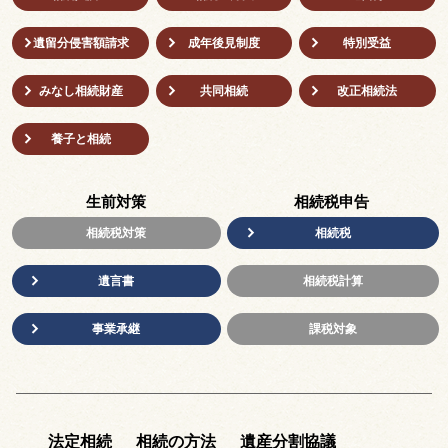
遺留分侵害額請求
成年後⾒制度
特別受益
みなし相続財産
共同相続
改正相続法
養子と相続
生前対策
相続税申告
相続税対策
相続税
遺言書
相続税計算
事業承継
課税対象
法定相続
相続の方法
遺産分割協議