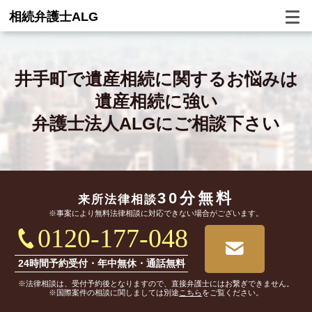
相続弁護士ALG
井手町で
遺産相続に関するお悩みは
遺産相続に強い
弁護士法人ALGにご相談下さい
30分無料
来所法律相談
※事案により無料法律相談に対応できない場合がございます。
0120-177-048
24時間予約受付・年中無休・通話無料
※法律相談は、受付予約後となりますので、直接弁護士にはお繋ぎできません。
※国際案件の相談に関しましては別途
こちら
をご覧ください。