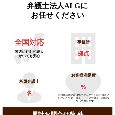
弁護士法人ALGに
お任せください
全国対応
事務所
遠方に住む相続人
拠点
がいても安心
お客様満足度
所属弁護士
%
名
※お客様満足度は弊所アンケートにご回答い
ただいた中の「満足」、「やや満足」の割合
となっております
累計お問合せ数
件