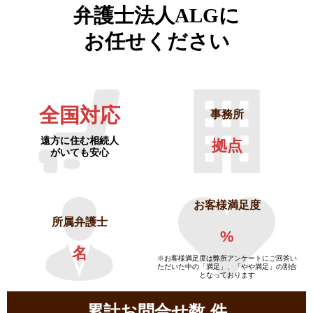
弁護士法人ALGに
お任せください
全国対応
事務所
遠方に住む相続人
拠点
がいても安心
お客様満足度
所属弁護士
%
名
※お客様満足度は弊所アンケートにご回答い
ただいた中の「満足」、「やや満足」の割合
となっております
累計お問合せ数
件