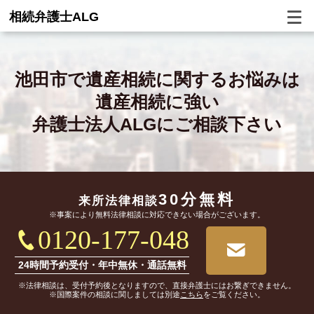
相続弁護士ALG
池田市で
遺産相続に関するお悩みは
遺産相続に強い
弁護士法人ALGにご相談下さい
30分無料
来所法律相談
※事案により無料法律相談に対応できない場合がございます。
0120-177-048
24時間予約受付・年中無休・通話無料
※法律相談は、受付予約後となりますので、直接弁護士にはお繋ぎできません。
※国際案件の相談に関しましては別途
こちら
をご覧ください。