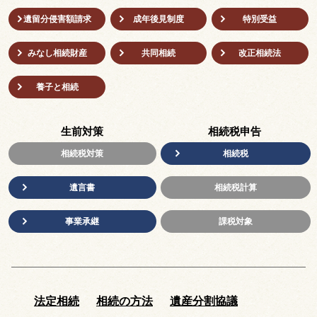
遺留分侵害額請求
成年後⾒制度
特別受益
みなし相続財産
共同相続
改正相続法
養子と相続
生前対策
相続税申告
相続税対策
相続税
遺言書
相続税計算
事業承継
課税対象
法定相続
相続の方法
遺産分割協議