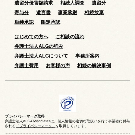
遺留分侵害額請求
相続人調査
遺留分
寄与分
遺言書
事業承継
相続放棄
単純承認
限定承認
はじめての方へ
ご相談の流れ
弁護士法人ALGの強み
弁護士法人ALGについて
事務所案内
弁護士費用
お客様の声
相続の解決事例
プライバシーマーク取得
弁護士法人ALG&Associatesは、個人情報の適切な取扱いを行う事業者に付与
される
「プライバシーマーク」
を取得しています。