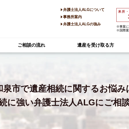
弁護士法人ALGについて
来所
事務所案内
弁護士法人ALGの強み
※事案に
※国際案
ご相談の流れ
遺産を受け取る方
和泉市で
遺産相続に関するお悩み
続に強い
弁護士法人ALGにご相