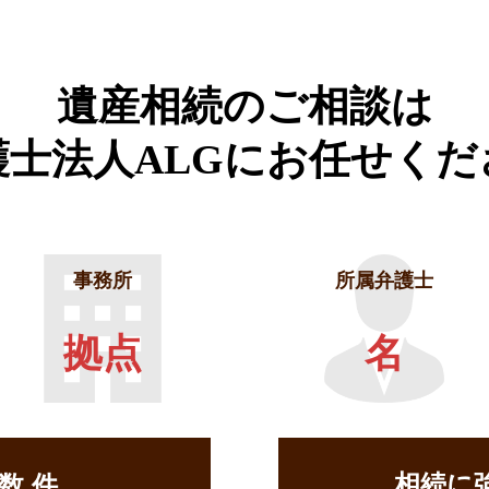
遺産相続のご相談は
護士法人ALGに
お任せくだ
事務所
所属弁護士
拠点
名
相続に
せ数
件