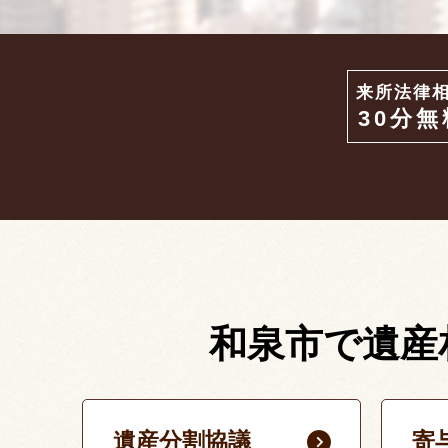
来所法律
30分無
和泉市で遺産
遺産分割協議
寄