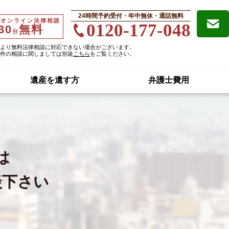
24時間予約受付・年中無休・通話無料
・オンライン法律相談
0120-177-048
30
無料
分
より無料法律相談に対応できない場合がございます。
件の相談に関しましては別途
こちら
をご覧ください。
遺産を遺す方
弁護士費用
は
談下さい