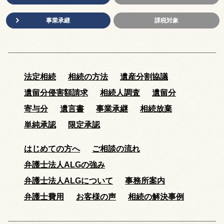
事業承継
課税対象
法定相続
相続の方法
遺産分割協議
遺留分侵害額請求
相続人調査
遺留分
寄与分
遺言書
事業承継
相続放棄
単純承認
限定承認
はじめての方へ
ご相談の流れ
弁護士法人ALGの強み
弁護士法人ALGについて
事務所案内
弁護士費用
お客様の声
相続の解決事例