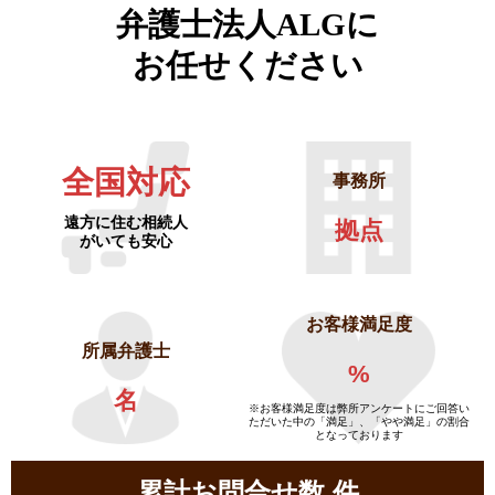
弁護士法人ALGに
お任せください
全国対応
事務所
遠方に住む相続人
拠点
がいても安心
お客様満足度
所属弁護士
%
名
※お客様満足度は弊所アンケートにご回答い
ただいた中の「満足」、「やや満足」の割合
となっております
累計お問合せ数
件