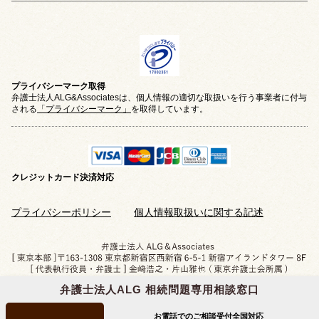
プライバシーマーク取得
弁護士法人ALG&Associatesは、個人情報の適切な取扱いを行う事業者に付与
される
「プライバシーマーク」
を取得しています。
クレジットカード
決済対応
プライバシーポリシー
個人情報取扱いに関する記述
弁護士法人ALG 相続問題専用相談窓口
Copyright © 2019-2026 相続問題のご相談なら
弁護士法人ALG&Associates
All Rights Reserved.
お電話でのご相談受付
全国対応