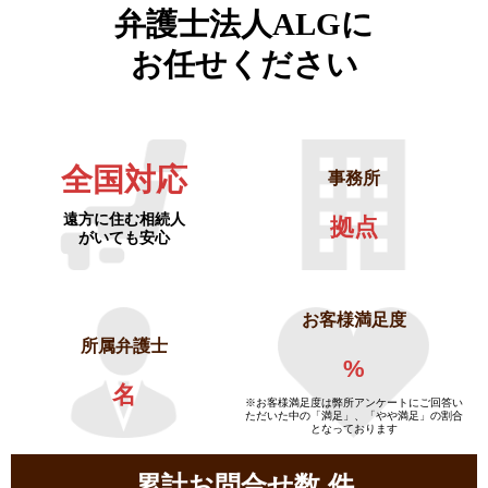
弁護士法人ALGに
お任せください
全国対応
事務所
遠方に住む相続人
拠点
がいても安心
お客様満足度
所属弁護士
%
名
※お客様満足度は弊所アンケートにご回答い
ただいた中の「満足」、「やや満足」の割合
となっております
累計お問合せ数
件