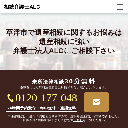
相続弁護士ALG
草津市で
遺産相続に関するお悩みは
遺産相続に強い
弁護士法人ALGにご相談下さい
30分無料
来所法律相談
※事案により無料法律相談に対応できない場合がございます。
0120-177-048
24時間予約受付・年中無休・通話無料
※法律相談は、受付予約後となりますので、直接弁護士にはお繋ぎできません。
※国際案件の相談に関しましては別途
こちら
をご覧ください。