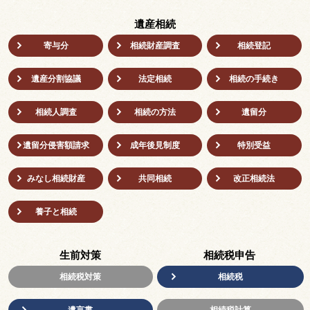
遺産相続
寄与分
相続財産調査
相続登記
遺産分割協議
法定相続
相続の⼿続き
相続人調査
相続の方法
遺留分
遺留分侵害額請求
成年後⾒制度
特別受益
みなし相続財産
共同相続
改正相続法
養子と相続
生前対策
相続税申告
相続税対策
相続税
遺言書
相続税計算