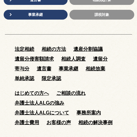
事業承継
課税対象
法定相続
相続の方法
遺産分割協議
遺留分侵害額請求
相続人調査
遺留分
寄与分
遺言書
事業承継
相続放棄
単純承認
限定承認
はじめての方へ
ご相談の流れ
弁護士法人ALGの強み
弁護士法人ALGについて
事務所案内
弁護士費用
お客様の声
相続の解決事例