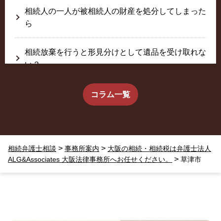
相続人の一人が被相続人の財産を処分してしまった
ら
相続放棄を行うと形見分けとして遺品を受け取れな
い？
生前に相続放棄すると約束した念書は有効か？
コラム一覧
疎遠だった叔父さんが父の相続人？！
>
>
相続弁護士相談
事務所案内
大阪の相続・相続税は弁護士法人
相続放棄した結果、思い出の詰まったこの家から追
>
ALG&Associates 大阪法律事務所へお任せください。
草津市
い出されました。