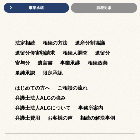
事業承継
課税対象
法定相続
相続の方法
遺産分割協議
遺留分侵害額請求
相続人調査
遺留分
寄与分
遺言書
事業承継
相続放棄
単純承認
限定承認
はじめての方へ
ご相談の流れ
弁護士法人ALGの強み
弁護士法人ALGについて
事務所案内
弁護士費用
お客様の声
相続の解決事例