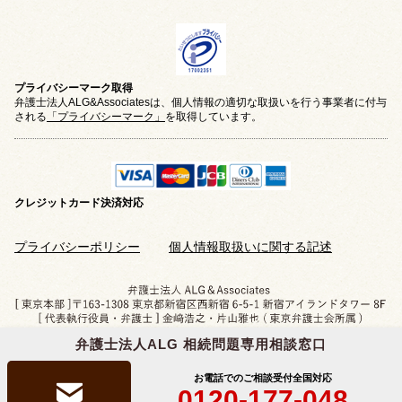
プライバシーマーク取得
弁護士法人ALG&Associatesは、個人情報の適切な取扱いを行う事業者に付与
される
「プライバシーマーク」
を取得しています。
クレジットカード
決済対応
プライバシーポリシー
個人情報取扱いに関する記述
弁護士法人ALG 相続問題専用相談窓口
Copyright © 2019-2026 相続問題のご相談なら
弁護士法人ALG&Associates
All Rights Reserved.
お電話でのご相談受付
全国対応
0120-177-048