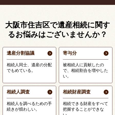
大阪市住吉区で遺産相続に関す
る
お悩みはございませんか？
遺産分割協議
寄与分
相続人同士、遺産の分配
被相続人に貢献したの
でもめている。
で、相続割合を増やした
い。
相続人調査
相続財産調査
相続人を調べるための手
相続できる財産をすべて
続きが煩わしい。
把握することができな
い。