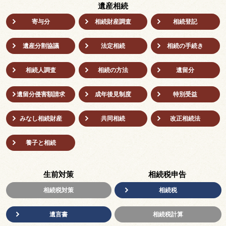
遺産相続
寄与分
相続財産調査
相続登記
遺産分割協議
法定相続
相続の⼿続き
相続人調査
相続の方法
遺留分
遺留分侵害額請求
成年後⾒制度
特別受益
みなし相続財産
共同相続
改正相続法
養子と相続
生前対策
相続税申告
相続税対策
相続税
遺言書
相続税計算