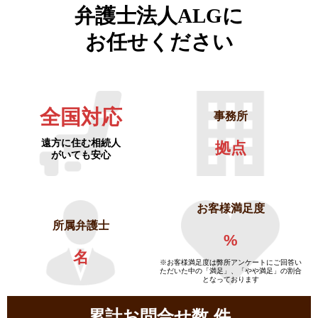
弁護士法人ALGに
お任せください
全国対応
事務所
遠方に住む相続人
拠点
がいても安心
お客様満足度
所属弁護士
%
名
※お客様満足度は弊所アンケートにご回答い
ただいた中の「満足」、「やや満足」の割合
となっております
累計お問合せ数
件