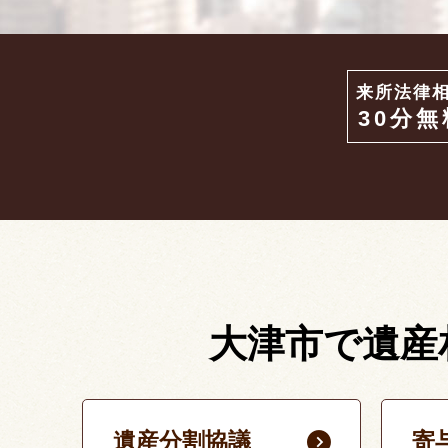
来所法律
30分無
大津市で遺産
遺産分割協議
寄