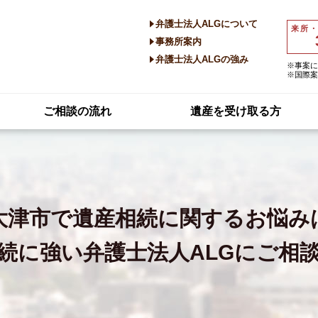
弁護士法人ALGについて
来所
事務所案内
弁護士法人ALGの強み
※事案に
※国際案
ご相談の流れ
遺産を受け取る方
大津市で
遺産相続に関するお悩み
続に強い
弁護士法人ALGにご相