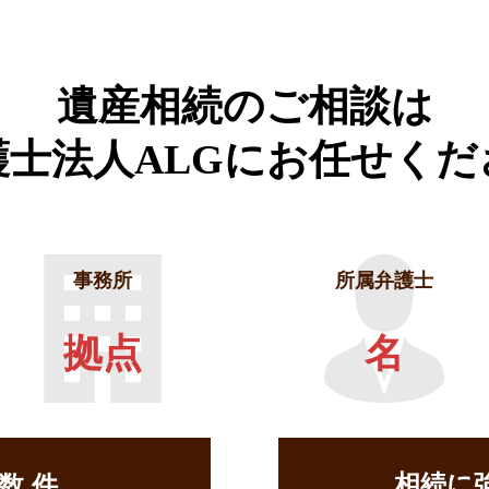
遺産相続のご相談は
護士法人ALGに
お任せくだ
事務所
所属弁護士
拠点
名
相続に
せ数
件