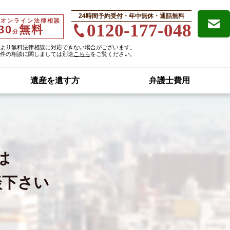
24時間予約受付・年中無休・通話無料
・オンライン法律相談
0120-177-048
30
無料
分
より無料法律相談に対応できない場合がございます。
件の相談に関しましては別途
こちら
をご覧ください。
遺産を遺す方
弁護士費用
は
談下さい