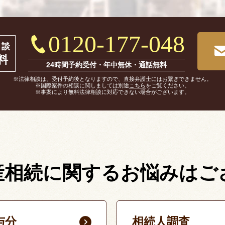
0120-177-048
相談
料
24時間予約受付・年中無休・通話無料
※法律相談は、受付予約後となりますので、直接弁護士にはお繋ぎできません。
※国際案件の相談に関しましては別途
こちら
をご覧ください。
※事案により無料法律相談に対応できない場合がございます。
産相続に関する
お悩みはご
与分
相続人調査