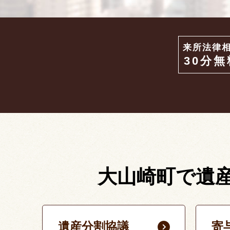
来所法律
30分無
大山崎町で遺
遺産分割協議
寄