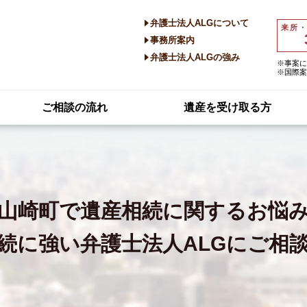
弁護士法人ALGについて
来所
事務所案内
弁護士法人ALGの強み
※事案に
※国際案
ご相談の流れ
遺産を受け取る方
山崎町で
遺産相続に関するお悩
続に強い
弁護士法人ALGにご相