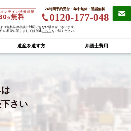
24時間予約受付・年中無休・通話無料
・オンライン法律相談
0120-177-048
30
無料
分
より無料法律相談に対応できない場合がございます。
件の相談に関しましては別途
こちら
をご覧ください。
遺産を遺す方
弁護士費用
みは
談下さい