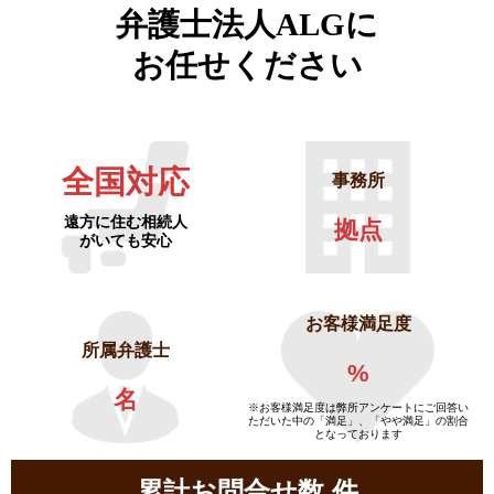
弁護士法人ALGに
お任せください
全国対応
事務所
遠方に住む相続人
拠点
がいても安心
お客様満足度
所属弁護士
%
名
※お客様満足度は弊所アンケートにご回答い
ただいた中の「満足」、「やや満足」の割合
となっております
累計お問合せ数
件