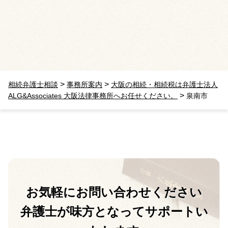
>
>
相続弁護士相談
事務所案内
大阪の相続・相続税は弁護士法人
>
ALG&Associates 大阪法律事務所へお任せください。
泉南市
お気軽に
お問い合わせください
弁護士が味方となって
サポートい