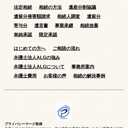
法定相続
相続の方法
遺産分割協議
遺留分侵害額請求
相続人調査
遺留分
寄与分
遺言書
事業承継
相続放棄
単純承認
限定承認
はじめての方へ
ご相談の流れ
弁護士法人ALGの強み
弁護士法人ALGについて
事務所案内
弁護士費用
お客様の声
相続の解決事例
プライバシーマーク取得