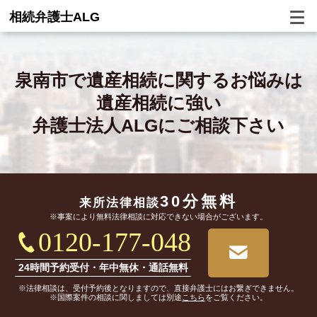
相続弁護士ALG
泉南市で
遺産相続に関するお悩みは
遺産相続に強い
弁護士法人ALGにご相談下さい
30分無料
来所法律相談
※事案により無料法律相談に対応できない場合がございます。
0120-177-048
24時間予約受付・年中無休・通話無料
※法律相談は、受付予約後となりますので、直接弁護士にはお繋ぎできません。
※国際案件の相談に関しましては別途
こちら
をご覧ください。