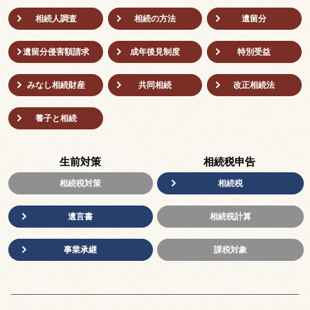
相続人調査
相続の方法
遺留分
遺留分侵害額請求
成年後⾒制度
特別受益
みなし相続財産
共同相続
改正相続法
養子と相続
生前対策
相続税申告
相続税対策
相続税
遺言書
相続税計算
事業承継
課税対象