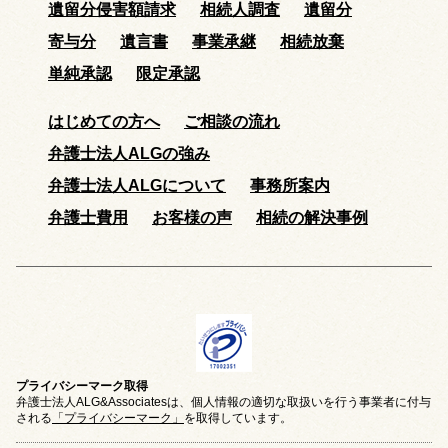
遺留分侵害額請求
相続人調査
遺留分
寄与分
遺言書
事業承継
相続放棄
単純承認
限定承認
はじめての方へ
ご相談の流れ
弁護士法人ALGの強み
弁護士法人ALGについて
事務所案内
弁護士費用
お客様の声
相続の解決事例
プライバシーマーク取得
弁護士法人ALG&Associatesは、個人情報の適切な取扱いを行う事業者に付与
される
「プライバシーマーク」
を取得しています。