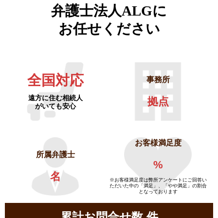
弁護士法人ALGに
お任せください
全国対応
事務所
遠方に住む相続人
拠点
がいても安心
お客様満足度
所属弁護士
%
名
※お客様満足度は弊所アンケートにご回答い
ただいた中の「満足」、「やや満足」の割合
となっております
累計お問合せ数
件