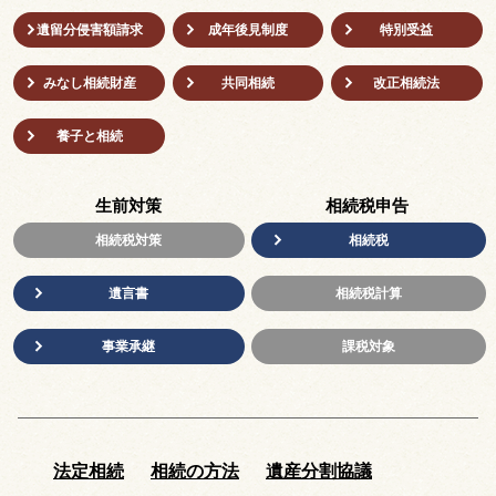
遺留分侵害額請求
成年後⾒制度
特別受益
みなし相続財産
共同相続
改正相続法
養子と相続
生前対策
相続税申告
相続税対策
相続税
遺言書
相続税計算
事業承継
課税対象
法定相続
相続の方法
遺産分割協議