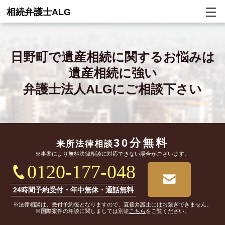
相続弁護士ALG
日野町で
遺産相続に関するお悩みは
遺産相続に強い
弁護士法人ALGにご相談下さい
30分無料
来所法律相談
※事案により無料法律相談に対応できない場合がございます。
0120-177-048
24時間予約受付・年中無休・通話無料
※法律相談は、受付予約後となりますので、直接弁護士にはお繋ぎできません。
※国際案件の相談に関しましては別途
こちら
をご覧ください。