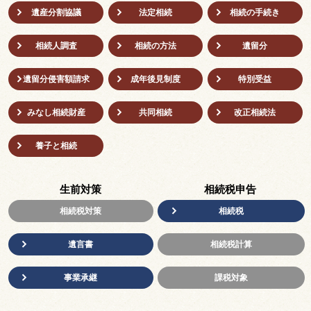
遺産分割協議
法定相続
相続の⼿続き
相続人調査
相続の方法
遺留分
遺留分侵害額請求
成年後⾒制度
特別受益
みなし相続財産
共同相続
改正相続法
養子と相続
生前対策
相続税申告
相続税対策
相続税
遺言書
相続税計算
事業承継
課税対象