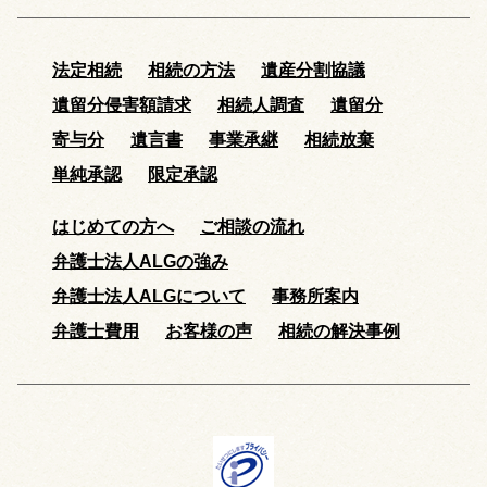
法定相続
相続の方法
遺産分割協議
遺留分侵害額請求
相続人調査
遺留分
寄与分
遺言書
事業承継
相続放棄
単純承認
限定承認
はじめての方へ
ご相談の流れ
弁護士法人ALGの強み
弁護士法人ALGについて
事務所案内
弁護士費用
お客様の声
相続の解決事例