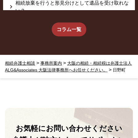
相続放棄を行うと形見分けとして遺品を受け取れな
い？
生前に相続放棄すると約束した念書は有効か？
コラム一覧
疎遠だった叔父さんが父の相続人？！
>
>
相続弁護士相談
事務所案内
大阪の相続・相続税は弁護士法人
相続放棄した結果、思い出の詰まったこの家から追
>
ALG&Associates 大阪法律事務所へお任せください。
日野町
い出されました。
お気軽に
お問い合わせください