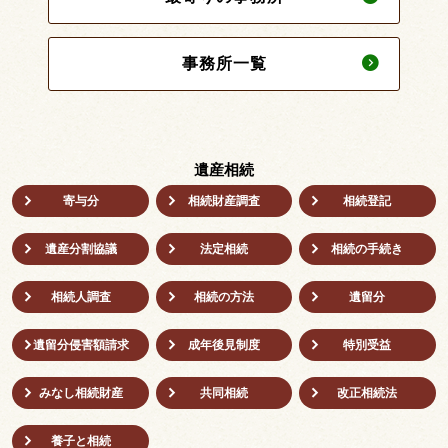
事務所一覧
遺産相続
寄与分
相続財産調査
相続登記
遺産分割協議
法定相続
相続の⼿続き
相続人調査
相続の方法
遺留分
遺留分侵害額請求
成年後⾒制度
特別受益
みなし相続財産
共同相続
改正相続法
養子と相続