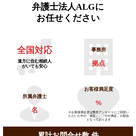
弁護士法人ALGに
お任せください
全国対応
事務所
遠方に住む相続人
拠点
がいても安心
お客様満足度
所属弁護士
%
名
※お客様満足度は弊所アンケートにご回答い
ただいた中の「満足」、「やや満足」の割合
となっております
累計お問合せ数
件