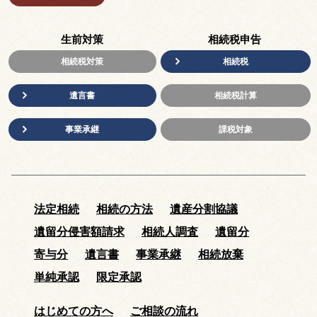
生前対策
相続税申告
相続税対策
相続税
遺言書
相続税計算
事業承継
課税対象
法定相続
相続の方法
遺産分割協議
遺留分侵害額請求
相続人調査
遺留分
寄与分
遺言書
事業承継
相続放棄
単純承認
限定承認
はじめての方へ
ご相談の流れ