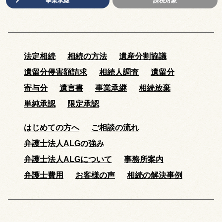
事業承継
課税対象
法定相続
相続の方法
遺産分割協議
遺留分侵害額請求
相続人調査
遺留分
寄与分
遺言書
事業承継
相続放棄
単純承認
限定承認
はじめての方へ
ご相談の流れ
弁護士法人ALGの強み
弁護士法人ALGについて
事務所案内
弁護士費用
お客様の声
相続の解決事例