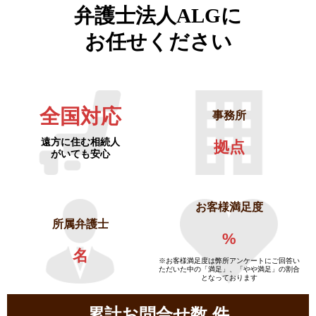
弁護士法人ALGに
お任せください
全国対応
事務所
遠方に住む相続人
拠点
がいても安心
お客様満足度
所属弁護士
%
名
※お客様満足度は弊所アンケートにご回答い
ただいた中の「満足」、「やや満足」の割合
となっております
累計お問合せ数
件