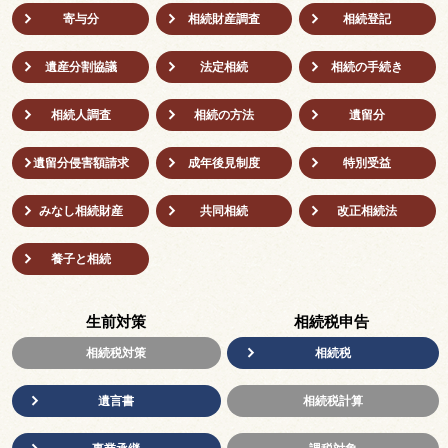
寄与分
相続財産調査
相続登記
遺産分割協議
法定相続
相続の⼿続き
相続人調査
相続の方法
遺留分
遺留分侵害額請求
成年後⾒制度
特別受益
みなし相続財産
共同相続
改正相続法
養子と相続
生前対策
相続税申告
相続税対策
相続税
遺言書
相続税計算