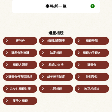
事務所一覧
遺産相続
寄与分
相続財産調査
相続登記
遺産分割協議
法定相続
相続の⼿続き
相続人調査
相続の方法
遺留分
遺留分侵害額請求
成年後⾒制度
特別受益
みなし相続財産
共同相続
改正相続法
養子と相続