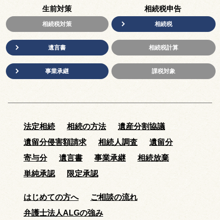
生前対策
相続税申告
相続税対策
相続税
遺言書
相続税計算
事業承継
課税対象
法定相続
相続の方法
遺産分割協議
遺留分侵害額請求
相続人調査
遺留分
寄与分
遺言書
事業承継
相続放棄
単純承認
限定承認
はじめての方へ
ご相談の流れ
弁護士法人ALGの強み