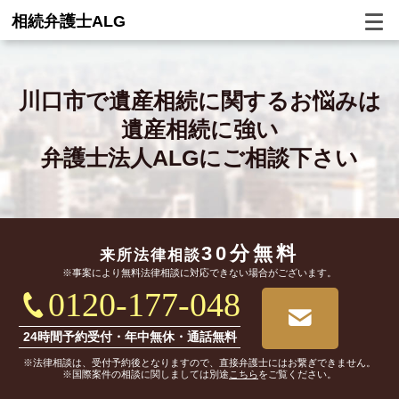
相続弁護士ALG
川口市で
遺産相続に関するお悩みは
遺産相続に強い
弁護士法人ALGにご相談下さい
30分無料
来所法律相談
※事案により無料法律相談に対応できない場合がございます。
0120-177-048
24時間予約受付・年中無休・通話無料
※法律相談は、受付予約後となりますので、直接弁護士にはお繋ぎできません。
※国際案件の相談に関しましては別途
こちら
をご覧ください。