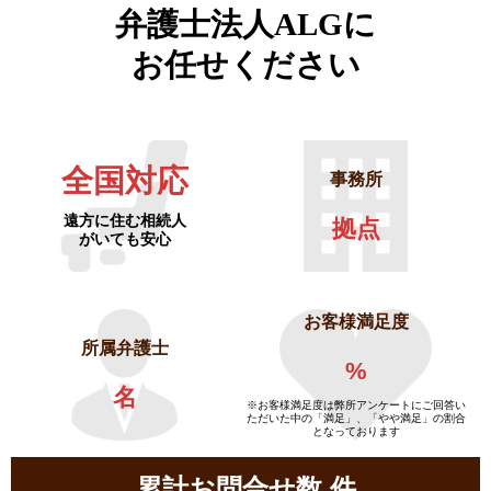
弁護士法人ALGに
お任せください
全国対応
事務所
遠方に住む相続人
拠点
がいても安心
お客様満足度
所属弁護士
%
名
※お客様満足度は弊所アンケートにご回答い
ただいた中の「満足」、「やや満足」の割合
となっております
累計お問合せ数
件