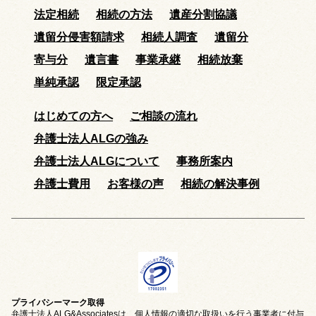
法定相続
相続の方法
遺産分割協議
遺留分侵害額請求
相続人調査
遺留分
寄与分
遺言書
事業承継
相続放棄
単純承認
限定承認
はじめての方へ
ご相談の流れ
弁護士法人ALGの強み
弁護士法人ALGについて
事務所案内
弁護士費用
お客様の声
相続の解決事例
プライバシーマーク取得
弁護士法人ALG&Associatesは、個人情報の適切な取扱いを行う事業者に付与