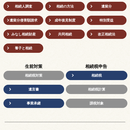
相続人調査
相続の方法
遺留分
遺留分侵害額請求
成年後⾒制度
特別受益
みなし相続財産
共同相続
改正相続法
養子と相続
生前対策
相続税申告
相続税対策
相続税
遺言書
相続税計算
事業承継
課税対象