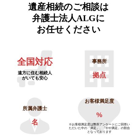
遺産相続のご相談は
弁護士法人ALGに
お任せください
全国対応
事務所
遠方に住む相続人
拠点
がいても安心
お客様満足度
所属弁護士
%
名
※お客様満足度は弊所アンケートにご回答い
ただいた中の「満足」、「やや満足」の割合
となっております