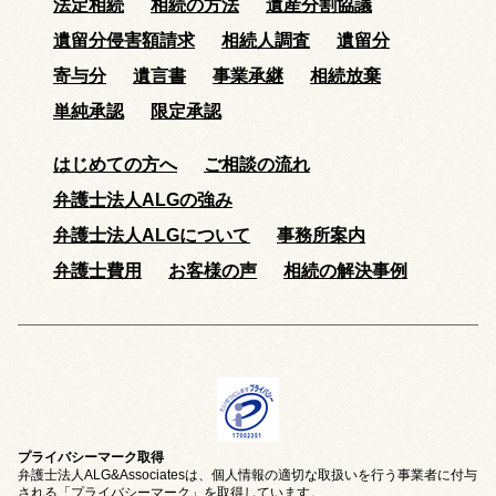
法定相続
相続の方法
遺産分割協議
遺留分侵害額請求
相続人調査
遺留分
寄与分
遺言書
事業承継
相続放棄
単純承認
限定承認
はじめての方へ
ご相談の流れ
弁護士法人ALGの強み
弁護士法人ALGについて
事務所案内
弁護士費用
お客様の声
相続の解決事例
プライバシーマーク取得
弁護士法人ALG&Associatesは、個人情報の適切な取扱いを行う事業者に付与
される
「プライバシーマーク」
を取得しています。