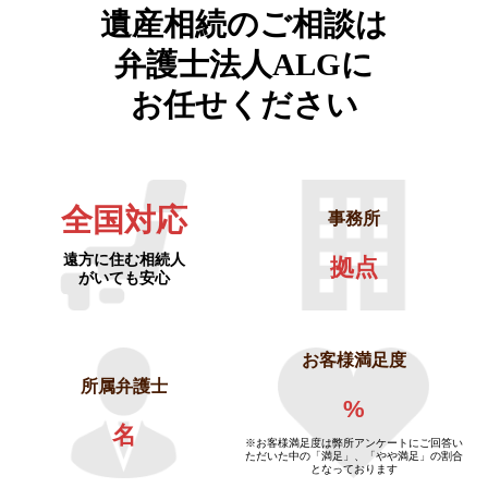
遺産相続のご相談は
弁護士法人ALGに
お任せください
全国対応
事務所
遠方に住む相続人
拠点
がいても安心
お客様満足度
所属弁護士
%
名
※お客様満足度は弊所アンケートにご回答い
ただいた中の「満足」、「やや満足」の割合
となっております