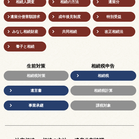
相続人調査
相続の方法
遺留分
遺留分侵害額請求
成年後⾒制度
特別受益
みなし相続財産
共同相続
改正相続法
養子と相続
生前対策
相続税申告
相続税対策
相続税
遺言書
相続税計算
事業承継
課税対象