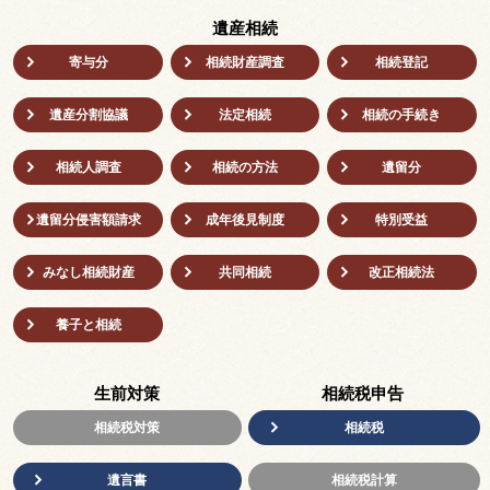
遺産相続
寄与分
相続財産調査
相続登記
遺産分割協議
法定相続
相続の⼿続き
相続人調査
相続の方法
遺留分
遺留分侵害額請求
成年後⾒制度
特別受益
みなし相続財産
共同相続
改正相続法
養子と相続
生前対策
相続税申告
相続税対策
相続税
遺言書
相続税計算