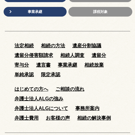
事業承継
課税対象
法定相続
相続の方法
遺産分割協議
遺留分侵害額請求
相続人調査
遺留分
寄与分
遺言書
事業承継
相続放棄
単純承認
限定承認
はじめての方へ
ご相談の流れ
弁護士法人ALGの強み
弁護士法人ALGについて
事務所案内
弁護士費用
お客様の声
相続の解決事例