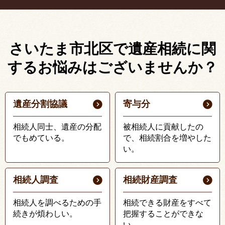
さいたま市北区で遺産相続に関
する
お悩みはございませんか？
遺産分割協議
寄与分
相続人同士、遺産の分配
被相続人に貢献したの
でもめている。
で、相続割合を増やした
い。
相続人調査
相続財産調査
相続人を調べるための手
相続できる財産をすべて
続きが煩わしい。
把握することができな
い。