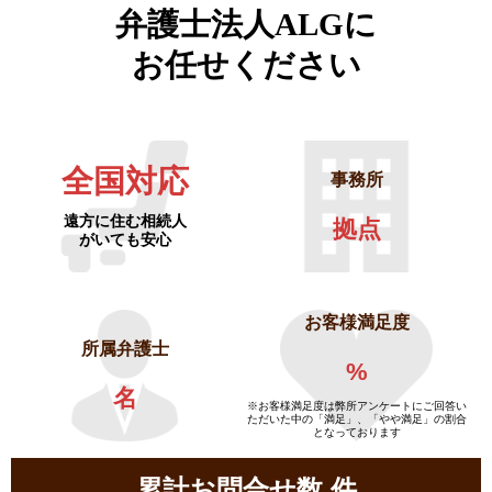
弁護士法人ALGに
お任せください
全国対応
事務所
遠方に住む相続人
拠点
がいても安心
お客様満足度
所属弁護士
%
名
※お客様満足度は弊所アンケートにご回答い
ただいた中の「満足」、「やや満足」の割合
となっております
累計お問合せ数
件