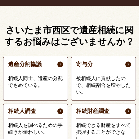
さいたま市西区で遺産相続に関
する
お悩みはございませんか？
遺産分割協議
寄与分
相続人同士、遺産の分配
被相続人に貢献したの
でもめている。
で、相続割合を増やした
い。
相続人調査
相続財産調査
相続人を調べるための手
相続できる財産をすべて
続きが煩わしい。
把握することができな
い。