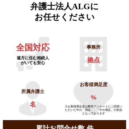
弁護士法人ALGに
お任せください
全国対応
事務所
遠方に住む相続人
拠点
がいても安心
お客様満足度
所属弁護士
%
名
※お客様満足度は弊所アンケートにご回答い
ただいた中の「満足」、「やや満足」の割合
となっております
累計お問合せ数
件