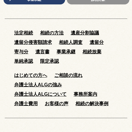
法定相続
相続の方法
遺産分割協議
遺留分侵害額請求
相続人調査
遺留分
寄与分
遺言書
事業承継
相続放棄
単純承認
限定承認
はじめての方へ
ご相談の流れ
弁護士法人ALGの強み
弁護士法人ALGについて
事務所案内
弁護士費用
お客様の声
相続の解決事例