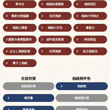
寄与分
相続財産調査
相続登記
遺産分割協議
法定相続
相続の⼿続き
相続人調査
相続の方法
遺留分
遺留分侵害額請求
成年後⾒制度
特別受益
みなし相続財産
共同相続
改正相続法
養子と相続
生前対策
相続税申告
相続税対策
相続税
遺言書
相続税計算
事業承継
課税対象