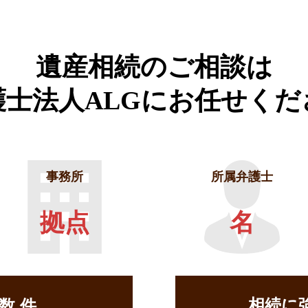
遺産相続のご相談は
護士法人ALGに
お任せくだ
事務所
所属弁護士
拠点
名
相続に
せ数
件