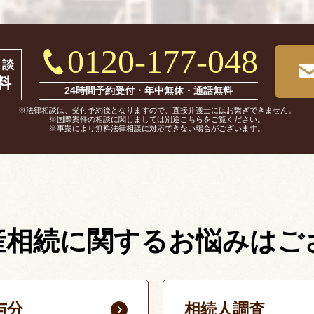
0120-177-048
相談
料
24時間予約受付・年中無休・通話無料
※法律相談は、受付予約後となりますので、直接弁護士にはお繋ぎできません。
※国際案件の相談に関しましては別途
こちら
をご覧ください。
※事案により無料法律相談に対応できない場合がございます。
産相続に関する
お悩みはご
与分
相続人調査