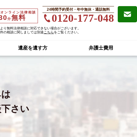
24時間予約受付・年中無休・通話無料
・オンライン法律相談
0120-177-048
30
無料
分
より無料法律相談に対応できない場合がございます。
件の相談に関しましては別途
こちら
をご覧ください。
遺産を遺す方
弁護士費用
みは
談下さい