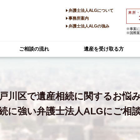
弁護士法人ALGについて
来所
事務所案内
弁護士法人ALGの強み
※事案に
※国際案
ご相談の流れ
遺産を受け取る方
戸川区で
遺産相続に関するお悩
続に強い
弁護士法人ALGにご相