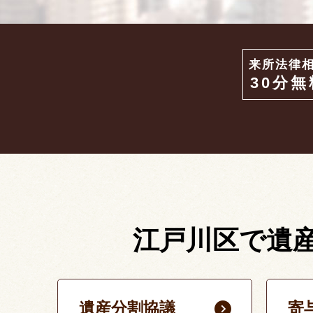
来所法律
30分無
江戸川区で遺
遺産分割協議
寄